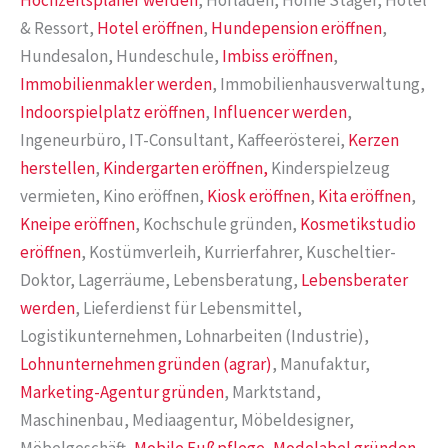
Hochzeitsplaner werden
, Hofladen, Home Stager, Hotel
& Ressort,
Hotel eröffnen
,
Hundepension eröffnen
,
Hundesalon, Hundeschule,
Imbiss eröffnen
,
Immobilienmakler werden
, Immobilienhausverwaltung,
Indoorspielplatz eröffnen
,
Influencer werden
,
Ingeneurbüro, IT-Consultant, Kaffeerösterei,
Kerzen
herstellen
,
Kindergarten eröffnen,
Kinderspielzeug
vermieten, Kino eröffnen,
Kiosk eröffnen
,
Kita eröffnen
,
Kneipe eröffnen
, Kochschule gründen,
Kosmetikstudio
eröffnen
, Kostümverleih, Kurrierfahrer, Kuscheltier-
Doktor, Lagerräume, Lebensberatung,
Lebensberater
werden
, Lieferdienst für Lebensmittel,
Logistikunternehmen, Lohnarbeiten (Industrie),
Lohnunternehmen gründen (agrar)
, Manufaktur,
Marketing-Agentur gründen
, Marktstand,
Maschinenbau, Mediaagentur, Möbeldesigner,