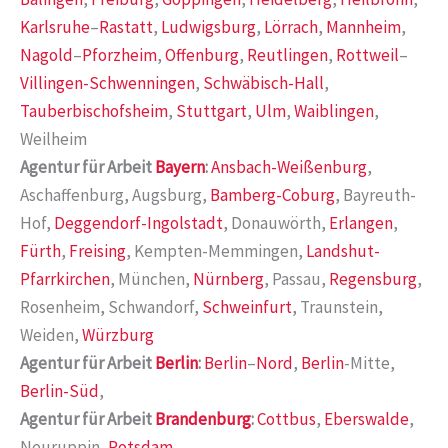
Karlsruhe
–
Rastatt
,
Ludwigsburg
,
Lörrach
,
Mannheim
,
Nagold
–
Pforzheim
,
Offenburg
,
Reutlingen
,
Rottweil
–
Villingen-Schwenningen
,
Schwäbisch-Hall
,
Tauberbischofsheim
,
Stuttgart
,
Ulm
,
Waiblingen
,
Weilheim
Agentur für Arbeit
Bayern
:
Ansbach-Weißenburg
,
Aschaffenburg, Augsburg,
Bamberg-Coburg
, Bayreuth-
Hof,
Deggendorf-Ingolstadt
, Donauwörth,
Erlangen
,
Fürth
,
Freising
, Kempten-Memmingen,
Landshut-
Pfarrkirchen
, München,
Nürnberg
, Passau,
Regensburg
,
Rosenheim, Schwandorf,
Schweinfurt
, Traunstein,
Weiden,
Würzburg
Agentur für Arbeit
Berlin
:
Berlin
–
Nord
,
Berlin
-Mitte,
Berlin-Süd
,
Agentur für Arbeit
Brandenburg
:
Cottbus
,
Eberswalde
,
Neuruppin,
Potsdam