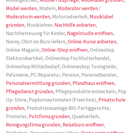
Möbelgeschäft,
Mobile Fußpflege
,
Modelabel gründen
,
Model werden
, Modeln,
Moderator werden
/
Moderatorin werden
, Motorradverleih,
Musiklabel
gründen
, Musiklehrer,
Nachhilfe anbieten
,
Nachtbetreuung für Kinder,
Nagelstudio eröffnen
,
Nanny, Obst ins Büro liefern,
Online-Kurse anbieten
,
Online-Magazin,
Online-Shop eröffnen
, Onlineshop
Elektronikartikel, Onlineshop Fischfutterhandel,
Onlineshop Militärbedarf, Onlinineshop Tuningteile,
Pafümerie, PC-Reparatur, Pension, Personalberater,
Personalvermittlung gründen
,
Pfandhaus eröffnen
,
Pflegedienst gründen
, Pflegeprodukte entwickeln, Pop
Up-Store, Popkornautomaten (Franchise),
Privatschule
gründen
, Produktionsanlage BIO-Fertiggerichte,
Promoter,
Putzfirma gründen
, Quadverleih,
Reinigungsfirma gründen
,
Reisebüro eröffnen
,