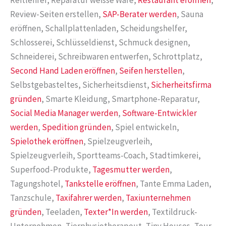
Reitlehrer, Reparatur weisse Ware,
Restaurant eröffnen
,
Review-Seiten erstellen,
SAP-Berater werden
, Sauna
eröffnen, Schallplattenladen, Scheidungshelfer,
Schlosserei, Schlüsseldienst, Schmuck designen,
Schneiderei, Schreibwaren entwerfen, Schrottplatz,
Second Hand Laden eröffnen
,
Seifen herstellen
,
Selbstgebasteltes, Sicherheitsdienst,
Sicherheitsfirma
gründen
, Smarte Kleidung, Smartphone-Reparatur,
Social Media Manager werden
,
Software-Entwickler
werden
,
Spedition gründen
, Spiel entwickeln,
Spielothek eröffnen
, Spielzeugverleih,
Spielzeugverleih, Sportteams-Coach, Stadtimkerei,
Superfood-Produkte,
Tagesmutter werden
,
Tagungshotel,
Tankstelle eröffnen
, Tante Emma Laden,
Tanzschule,
Taxifahrer werden
,
Taxiunternehmen
gründen
, Teeladen,
Texter*In werden
, Textildruck-