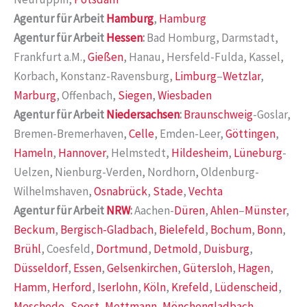
Agentur für Arbeit
Hamburg
,
Hamburg
Agentur für Arbeit
Hessen
:
Bad Homburg, Darmstadt,
Frankfurt a.M.,
Gießen
, Hanau, Hersfeld-Fulda, Kassel,
Korbach, Konstanz-Ravensburg,
Limburg
–
Wetzlar
,
Marburg
, Offenbach,
Siegen
,
Wiesbaden
Agentur für Arbeit
Niedersachsen
:
Braunschweig
-Goslar,
Bremen-Bremerhaven,
Celle
, Emden-Leer,
Göttingen
,
Hameln
,
Hannover
, Helmstedt,
Hildesheim
,
Lüneburg
-
Uelzen, Nienburg-Verden, Nordhorn, Oldenburg-
Wilhelmshaven,
Osnabrück
,
Stade
,
Vechta
Agentur für Arbeit
NRW
:
Aachen-
Düren
,
Ahlen
–
Münster
,
Beckum
,
Bergisch-Gladbach
,
Bielefeld
,
Bochum
,
Bonn
,
Brühl
, Coesfeld,
Dortmund
,
Detmold
,
Duisburg
,
Düsseldorf
,
Essen
,
Gelsenkirchen
,
Gütersloh
,
Hagen
,
Hamm
,
Herford
,
Iserlohn
,
Köln
,
Krefeld
,
Lüdenscheid
,
Meschede
–
Soest
,
Mettmann
,
Mönchengladbach
,