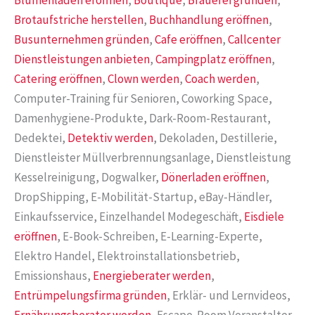
Blumenladen eröffnen
,
Boutique
,
Brauerei gründen
,
Brotaufstriche herstellen
,
Buchhandlung eröffnen
,
Busunternehmen gründen
,
Cafe eröffnen
,
Callcenter
Dienstleistungen anbieten
,
Campingplatz eröffnen
,
Catering eröffnen
,
Clown werden
,
Coach werden
,
Computer-Training für Senioren, Coworking Space,
Damenhygiene-Produkte, Dark-Room-Restaurant,
Dedektei,
Detektiv werden
, Dekoladen, Destillerie,
Dienstleister Müllverbrennungsanlage, Dienstleistung
Kesselreinigung, Dogwalker,
Dönerladen eröffnen
,
DropShipping, E-Mobilität-Startup, eBay-Händler,
Einkaufsservice, Einzelhandel Modegeschäft,
Eisdiele
eröffnen
, E-Book-Schreiben, E-Learning-Experte,
Elektro Handel, Elektroinstallationsbetrieb,
Emissionshaus,
Energieberater werden
,
Entrümpelungsfirma gründen
, Erklär- und Lernvideos,