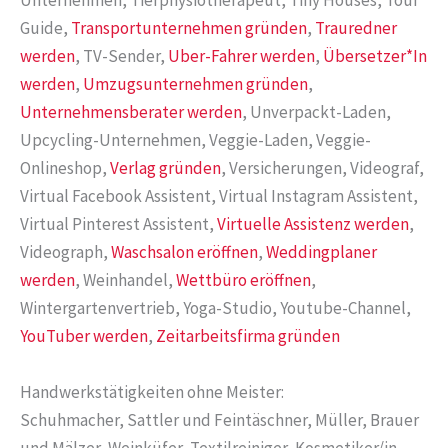
Unternehmen, Tierphysiotherapeut, Tiny Houses, Tour
Guide,
Transportunternehmen gründen
,
Trauredner
werden
, TV-Sender,
Uber-Fahrer werden
,
Übersetzer*In
werden
,
Umzugsunternehmen gründen
,
Unternehmensberater werden
, Unverpackt-Laden,
Upcycling-Unternehmen, Veggie-Laden, Veggie-
Onlineshop,
Verlag gründen
, Versicherungen, Videograf,
Virtual Facebook Assistent, Virtual Instagram Assistent,
Virtual Pinterest Assistent,
Virtuelle Assistenz werden
,
Videograph,
Waschsalon eröffnen
,
Weddingplaner
werden
, Weinhandel,
Wettbüro eröffnen
,
Wintergartenvertrieb, Yoga-Studio, Youtube-Channel,
YouTuber werden
,
Zeitarbeitsfirma gründen
Handwerkstätigkeiten ohne Meister:
Schuhmacher, Sattler und Feintäschner, Müller, Brauer