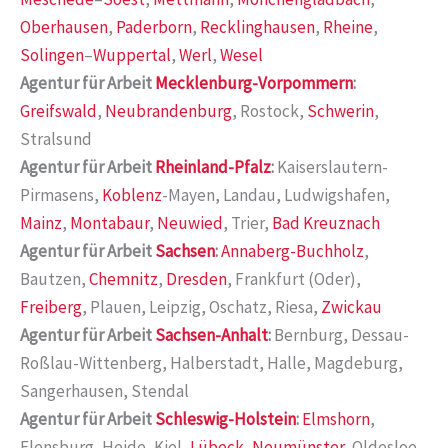
Oberhausen
,
Paderborn
,
Recklinghausen
,
Rheine
,
Solingen
–
Wuppertal
,
Werl
,
Wesel
Agentur für Arbeit
Mecklenburg-Vorpommern
:
Greifswald
,
Neubrandenburg
, Rostock,
Schwerin
,
Stralsund
Agentur für Arbeit
Rheinland-Pfalz
:
Kaiserslautern-
Pirmasens,
Koblenz
-Mayen, Landau, Ludwigshafen,
Mainz
,
Montabaur
,
Neuwied
, Trier,
Bad Kreuznach
Agentur für Arbeit
Sachsen
:
Annaberg-Buchholz
,
Bautzen,
Chemnitz
,
Dresden
, Frankfurt (Oder),
Freiberg
, Plauen, Leipzig, Oschatz, Riesa,
Zwickau
Agentur für Arbeit
Sachsen-Anhalt
:
Bernburg, Dessau-
Roßlau-Wittenberg, Halberstadt, Halle, Magdeburg,
Sangerhausen, Stendal
Agentur für Arbeit
Schleswig-Holstein
:
Elmshorn
,
Flensburg, Heide, Kiel,
Lübeck
,
Neumünster
, Oldesloe