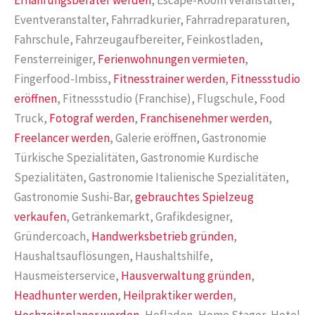
Ernährungsberater werden
, Escape-Room Veranstalter,
Eventveranstalter, Fahrradkurier, Fahrradreparaturen,
Fahrschule, Fahrzeugaufbereiter, Feinkostladen,
Fensterreiniger,
Ferienwohnungen vermieten
,
Fingerfood-Imbiss,
Fitnesstrainer werden
,
Fitnessstudio
eröffnen
, Fitnessstudio (Franchise), Flugschule, Food
Truck,
Fotograf werden
,
Franchisenehmer werden
,
Freelancer werden
, Galerie eröffnen, Gastronomie
Türkische Spezialitäten, Gastronomie Kurdische
Spezialitäten, Gastronomie Italienische Spezialitäten,
Gastronomie Sushi-Bar,
gebrauchtes Spielzeug
verkaufen
, Getränkemarkt, Grafikdesigner,
Gründercoach,
Handwerksbetrieb gründen
,
Haushaltsauflösungen, Haushaltshilfe,
Hausmeisterservice,
Hausverwaltung gründen
,
Headhunter werden
,
Heilpraktiker werden
,