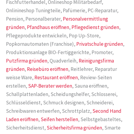
Fischfutterhandel, Onlineshop Militärbedarf,
Onlinineshop Tuningteile, Pafümerie, PC-Reparatur,
Pension, Personalberater,
Personalvermittlung
gründen
,
Pfandhaus eröffnen
,
Pflegedienst gründen
,
Pflegeprodukte entwickeln, Pop Up-Store,
Popkornautomaten (Franchise),
Privatschule gründen
,
Produktionsanlage BIO-Fertiggerichte, Promoter,
Putzfirma gründen
, Quadverleih,
Reinigungsfirma
gründen
,
Reisebüro eröffnen
, Reitlehrer, Reparatur
weisse Ware,
Restaurant eröffnen
, Review-Seiten
erstellen,
SAP-Berater werden
, Sauna eröffnen,
Schallplattenladen, Scheidungshelfer, Schlosserei,
Schlüsseldienst, Schmuck designen, Schneiderei,
Schreibwaren entwerfen, Schrottplatz,
Second Hand
Laden eröffnen
,
Seifen herstellen
, Selbstgebasteltes,
Sicherheitsdienst,
Sicherheitsfirma gründen
, Smarte