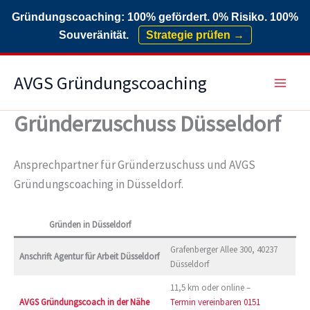
Gründungscoaching: 100% gefördert. 0% Risiko. 100%
Souveränität.
Strategie prüfen →
Zum
AVGS Gründungscoaching
Inhalt
springen
Gründerzuschuss Düsseldorf
Ansprechpartner für Gründerzuschuss und AVGS
Gründungscoaching in Düsseldorf.
Gründen in Düsseldorf
Grafenberger Allee 300, 40237
Anschrift Agentur für Arbeit Düsseldorf
Düsseldorf
11,5 km oder online –
AVGS Gründungscoach in der Nähe
Termin vereinbaren
0151