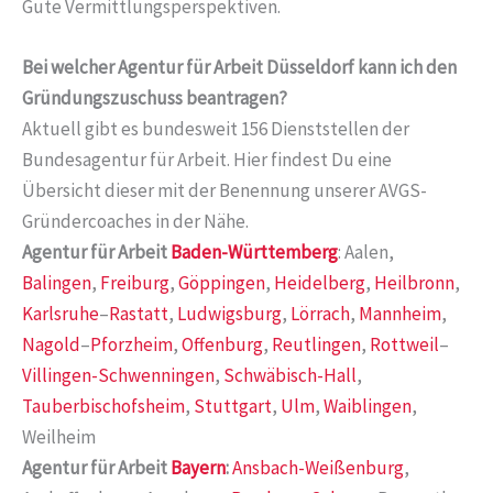
Gute Vermittlungsperspektiven.
Bei welcher Agentur für Arbeit Düsseldorf kann ich den
Gründungszuschuss beantragen?
Aktuell gibt es bundesweit 156 Dienststellen der
Bundesagentur für Arbeit. Hier findest Du eine
Übersicht dieser mit der Benennung unserer AVGS-
Gründercoaches in der Nähe.
Agentur für Arbeit
Baden-Württemberg
: Aalen,
Balingen
,
Freiburg
,
Göppingen
,
Heidelberg
,
Heilbronn
,
Karlsruhe
–
Rastatt
,
Ludwigsburg
,
Lörrach
,
Mannheim
,
Nagold
–
Pforzheim
,
Offenburg
,
Reutlingen
,
Rottweil
–
Villingen-Schwenningen
,
Schwäbisch-Hall
,
Tauberbischofsheim
,
Stuttgart
,
Ulm
,
Waiblingen
,
Weilheim
Agentur für Arbeit
Bayern
:
Ansbach-Weißenburg
,