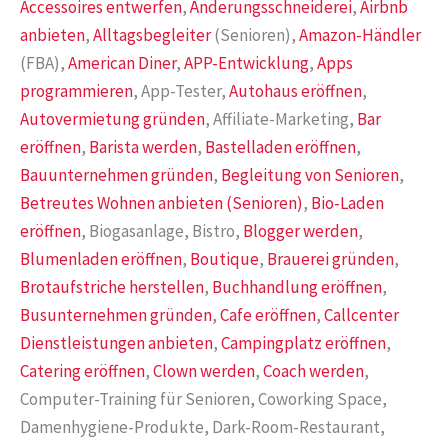
Accessoires entwerfen
,
Änderungsschneiderei
,
Airbnb
anbieten
,
Alltagsbegleiter
(Senioren),
Amazon-Händler
(FBA),
American Diner
,
APP-Entwicklung
,
Apps
programmieren
, App-Tester,
Autohaus eröffnen
,
Autovermietung gründen
, Affiliate-Marketing,
Bar
eröffnen
,
Barista werden
,
Bastelladen eröffnen
,
Bauunternehmen gründen
,
Begleitung von Senioren
,
Betreutes Wohnen anbieten (Senioren)
,
Bio-Laden
eröffnen
, Biogasanlage, Bistro,
Blogger werden
,
Blumenladen eröffnen
,
Boutique
,
Brauerei gründen
,
Brotaufstriche herstellen
,
Buchhandlung eröffnen
,
Busunternehmen gründen
,
Cafe eröffnen
,
Callcenter
Dienstleistungen anbieten
,
Campingplatz eröffnen
,
Catering eröffnen
,
Clown werden
,
Coach werden
,
Computer-Training für Senioren, Coworking Space,
Damenhygiene-Produkte, Dark-Room-Restaurant,