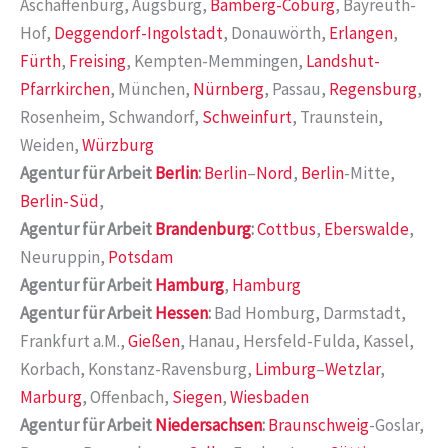
Aschaffenburg, Augsburg,
Bamberg-Coburg
, Bayreuth-
Hof,
Deggendorf-Ingolstadt
, Donauwörth,
Erlangen
,
Fürth
,
Freising
, Kempten-Memmingen,
Landshut-
Pfarrkirchen
, München,
Nürnberg
, Passau,
Regensburg
,
Rosenheim, Schwandorf,
Schweinfurt
, Traunstein,
Weiden,
Würzburg
Agentur für Arbeit
Berlin
:
Berlin
–
Nord
,
Berlin
-Mitte,
Berlin-Süd
,
Agentur für Arbeit
Brandenburg
:
Cottbus
,
Eberswalde
,
Neuruppin,
Potsdam
Agentur für Arbeit
Hamburg
,
Hamburg
Agentur für Arbeit
Hessen
:
Bad Homburg, Darmstadt,
Frankfurt a.M.,
Gießen
, Hanau, Hersfeld-Fulda, Kassel,
Korbach, Konstanz-Ravensburg,
Limburg
–
Wetzlar
,
Marburg
, Offenbach,
Siegen
,
Wiesbaden
Agentur für Arbeit
Niedersachsen
:
Braunschweig
-Goslar,