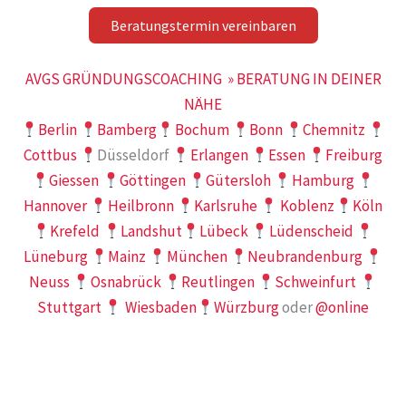
Beratungstermin vereinbaren
AVGS GRÜNDUNGSCOACHING » BERATUNG IN DEINER
NÄHE
Berlin
Bamberg
Bochum
Bonn
Chemnitz
Cottbus
Düsseldorf
Erlangen
Essen
Freiburg
Giessen
Göttingen
Gütersloh
Hamburg
Hannover
Heilbronn
Karlsruhe
Koblenz
Köln
Krefeld
Landshut
Lübeck
Lüdenscheid
Lüneburg
Mainz
München
Neubrandenburg
Neuss
Osnabrück
Reutlingen
Schweinfurt
Stuttgart
Wiesbaden
Würzburg
oder
@online