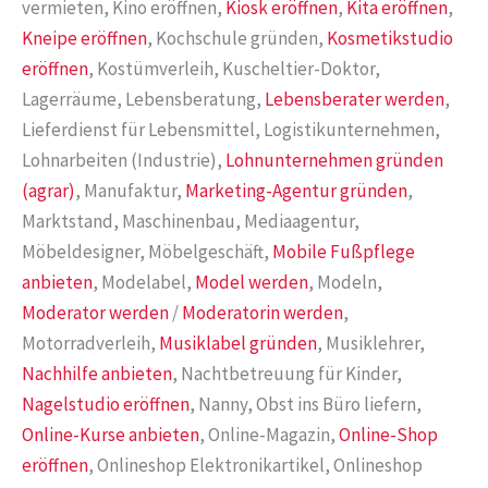
vermieten, Kino eröffnen,
Kiosk eröffnen
,
Kita eröffnen
,
Kneipe eröffnen
, Kochschule gründen,
Kosmetikstudio
eröffnen
, Kostümverleih, Kuscheltier-Doktor,
Lagerräume, Lebensberatung,
Lebensberater werden
,
Lieferdienst für Lebensmittel, Logistikunternehmen,
Lohnarbeiten (Industrie),
Lohnunternehmen gründen
(agrar)
, Manufaktur,
Marketing-Agentur gründen
,
Marktstand, Maschinenbau, Mediaagentur,
Möbeldesigner, Möbelgeschäft,
Mobile Fußpflege
anbieten
, Modelabel,
Model werden
, Modeln,
Moderator werden
/
Moderatorin werden
,
Motorradverleih,
Musiklabel gründen
, Musiklehrer,
Nachhilfe anbieten
, Nachtbetreuung für Kinder,
Nagelstudio eröffnen
, Nanny, Obst ins Büro liefern,
Online-Kurse anbieten
, Online-Magazin,
Online-Shop
eröffnen
, Onlineshop Elektronikartikel, Onlineshop