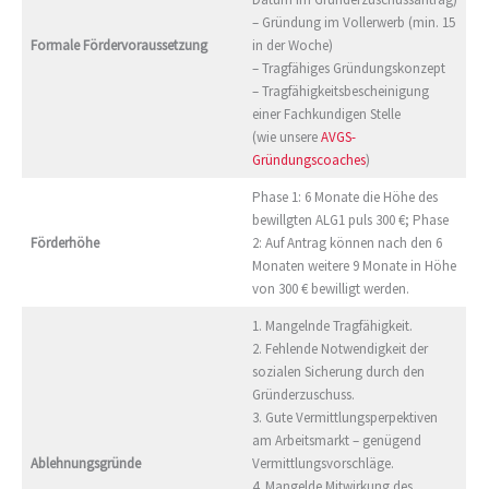
– Gründung im Vollerwerb (min. 15
Formale Fördervoraussetzung
in der Woche)
– Tragfähiges Gründungskonzept
– Tragfähigkeitsbescheinigung
einer Fachkundigen Stelle
(wie unsere
AVGS-
Gründungscoaches
)
Phase 1: 6 Monate die Höhe des
bewillgten ALG1 puls 300 €; Phase
Förderhöhe
2: Auf Antrag können nach den 6
Monaten weitere 9 Monate in Höhe
von 300 € bewilligt werden.
1. Mangelnde Tragfähigkeit.
2. Fehlende Notwendigkeit der
sozialen Sicherung durch den
Gründerzuschuss.
3. Gute Vermittlungsperpektiven
am Arbeitsmarkt – genügend
Ablehnungsgründe
Vermittlungsvorschläge.
4. Mangelde Mitwirkung des