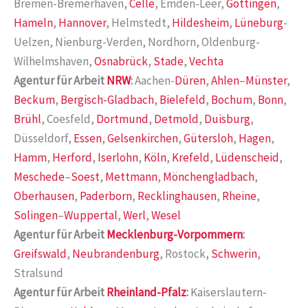
Bremen-Bremerhaven,
Celle
, Emden-Leer,
Göttingen
,
Hameln
,
Hannover
, Helmstedt,
Hildesheim
,
Lüneburg
-
Uelzen, Nienburg-Verden, Nordhorn, Oldenburg-
Wilhelmshaven,
Osnabrück
,
Stade
,
Vechta
Agentur für Arbeit
NRW
:
Aachen-
Düren
,
Ahlen
–
Münster
,
Beckum
,
Bergisch-Gladbach
,
Bielefeld
,
Bochum
,
Bonn
,
Brühl
, Coesfeld,
Dortmund
,
Detmold
,
Duisburg
,
Düsseldorf,
Essen
,
Gelsenkirchen
,
Gütersloh
,
Hagen
,
Hamm
,
Herford
,
Iserlohn
,
Köln
,
Krefeld
,
Lüdenscheid
,
Meschede
–
Soest
,
Mettmann
,
Mönchengladbach
,
Oberhausen
,
Paderborn
,
Recklinghausen
,
Rheine
,
Solingen
–
Wuppertal
,
Werl
,
Wesel
Agentur für Arbeit
Mecklenburg-Vorpommern
:
Greifswald
,
Neubrandenburg
, Rostock,
Schwerin
,
Stralsund
Agentur für Arbeit
Rheinland-Pfalz
:
Kaiserslautern-