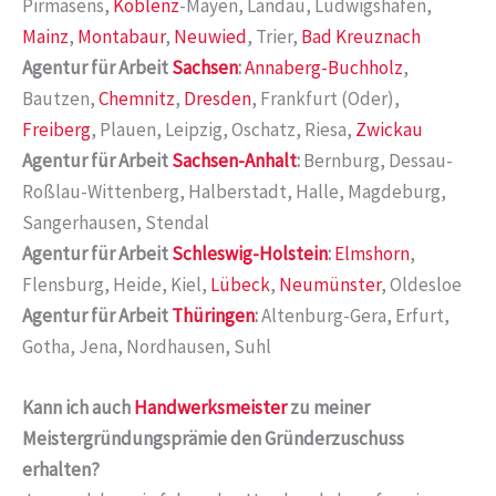
Pirmasens,
Koblenz
-Mayen, Landau, Ludwigshafen,
Mainz
,
Montabaur
,
Neuwied
, Trier,
Bad Kreuznach
Agentur für Arbeit
Sachsen
:
Annaberg-Buchholz
,
Bautzen,
Chemnitz
,
Dresden
, Frankfurt (Oder),
Freiberg
, Plauen, Leipzig, Oschatz, Riesa,
Zwickau
Agentur für Arbeit
Sachsen-Anhalt
:
Bernburg, Dessau-
Roßlau-Wittenberg, Halberstadt, Halle, Magdeburg,
Sangerhausen, Stendal
Agentur für Arbeit
Schleswig-Holstein
:
Elmshorn
,
Flensburg, Heide, Kiel,
Lübeck
,
Neumünster
, Oldesloe
Agentur für Arbeit
Thüringen
:
Altenburg-Gera, Erfurt,
Gotha, Jena, Nordhausen, Suhl
Kann ich auch
Handwerksmeister
zu meiner
Meistergründungsprämie den Gründerzuschuss
erhalten?