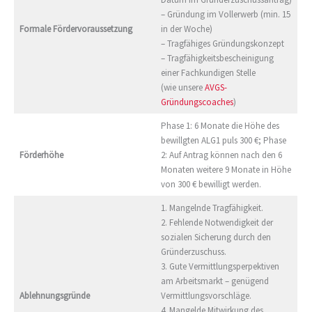
– Gründung im Vollerwerb (min. 15
Formale Fördervoraussetzung
in der Woche)
– Tragfähiges Gründungskonzept
– Tragfähigkeitsbescheinigung
einer Fachkundigen Stelle
(wie unsere
AVGS-
Gründungscoaches
)
Phase 1: 6 Monate die Höhe des
bewillgten ALG1 puls 300 €; Phase
Förderhöhe
2: Auf Antrag können nach den 6
Monaten weitere 9 Monate in Höhe
von 300 € bewilligt werden.
1. Mangelnde Tragfähigkeit.
2. Fehlende Notwendigkeit der
sozialen Sicherung durch den
Gründerzuschuss.
3. Gute Vermittlungsperpektiven
am Arbeitsmarkt – genügend
Ablehnungsgründe
Vermittlungsvorschläge.
4. Mangelde Mitwirkung des