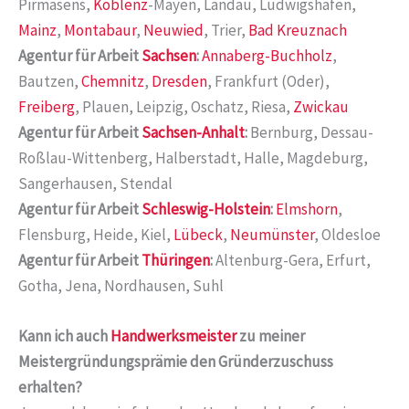
Pirmasens,
Koblenz
-Mayen, Landau, Ludwigshafen,
Mainz
,
Montabaur
,
Neuwied
, Trier,
Bad Kreuznach
Agentur für Arbeit
Sachsen
:
Annaberg-Buchholz
,
Bautzen,
Chemnitz
,
Dresden
, Frankfurt (Oder),
Freiberg
, Plauen, Leipzig, Oschatz, Riesa,
Zwickau
Agentur für Arbeit
Sachsen-Anhalt
:
Bernburg, Dessau-
Roßlau-Wittenberg, Halberstadt, Halle, Magdeburg,
Sangerhausen, Stendal
Agentur für Arbeit
Schleswig-Holstein
:
Elmshorn
,
Flensburg, Heide, Kiel,
Lübeck
,
Neumünster
, Oldesloe
Agentur für Arbeit
Thüringen
:
Altenburg-Gera, Erfurt,
Gotha, Jena, Nordhausen, Suhl
Kann ich auch
Handwerksmeister
zu meiner
Meistergründungsprämie den Gründerzuschuss
erhalten?