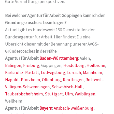
Gute Vermittlungsperspektiven.
Bei welcher Agentur für Arbeit Göppingen kann ich den
Gründungszuschuss beantragen?
Aktuell gibt es bundesweit 156 Dienststellen der
Bundesagentur für Arbeit. Hier findest Du eine
Übersicht dieser mit der Benennung unserer AVGS-
Gründercoaches in der Nähe.
Agentur für Arbeit
Baden-Württemberg
: Aalen,
Balingen
,
Freiburg
, Göppingen,
Heidelberg
,
Heilbronn
,
Karlsruhe
–
Rastatt
,
Ludwigsburg
,
Lörrach
,
Mannheim
,
Nagold
–
Pforzheim
,
Offenburg
,
Reutlingen
,
Rottweil
–
Villingen-Schwenningen
,
Schwäbisch-Hall
,
Tauberbischofsheim
,
Stuttgart
,
Ulm
,
Waiblingen
,
Weilheim
Agentur für Arbeit
Bayern
:
Ansbach-Weißenburg
,