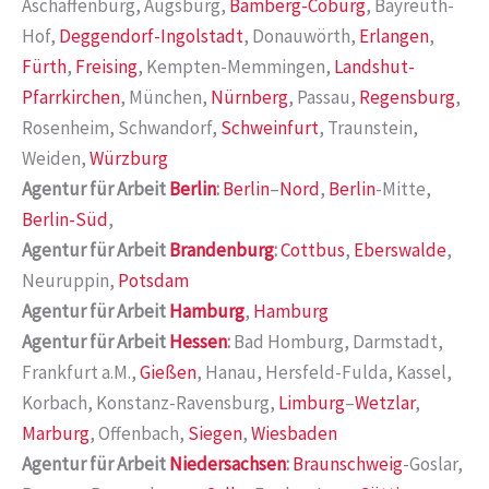
Aschaffenburg, Augsburg,
Bamberg-Coburg
, Bayreuth-
Hof,
Deggendorf-Ingolstadt
, Donauwörth,
Erlangen
,
Fürth
,
Freising
, Kempten-Memmingen,
Landshut-
Pfarrkirchen
, München,
Nürnberg
, Passau,
Regensburg
,
Rosenheim, Schwandorf,
Schweinfurt
, Traunstein,
Weiden,
Würzburg
Agentur für Arbeit
Berlin
:
Berlin
–
Nord
,
Berlin
-Mitte,
Berlin-Süd
,
Agentur für Arbeit
Brandenburg
:
Cottbus
,
Eberswalde
,
Neuruppin,
Potsdam
Agentur für Arbeit
Hamburg
,
Hamburg
Agentur für Arbeit
Hessen
:
Bad Homburg, Darmstadt,
Frankfurt a.M.,
Gießen
, Hanau, Hersfeld-Fulda, Kassel,
Korbach, Konstanz-Ravensburg,
Limburg
–
Wetzlar
,
Marburg
, Offenbach,
Siegen
,
Wiesbaden
Agentur für Arbeit
Niedersachsen
:
Braunschweig
-Goslar,