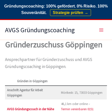
Gründungscoaching: 100% gefördert. 0% Risiko. 100%
Souveränität.
Strategie prüfen →
Zum
AVGS Gründungscoaching
Inhalt
springen
Gründerzuschuss Göppingen
Ansprechpartner für Gründerzuschuss und AVGS
Gründungscoaching in Göppingen.
Gründen in Göppingen
Anschrift Agentur für Arbeit
Mörikestr. 15, 73033 Göppingen
Göppingen
46,1 km oder online –
AVGS Gründungscoach in der Nähe
Termin vereinbaren
0151