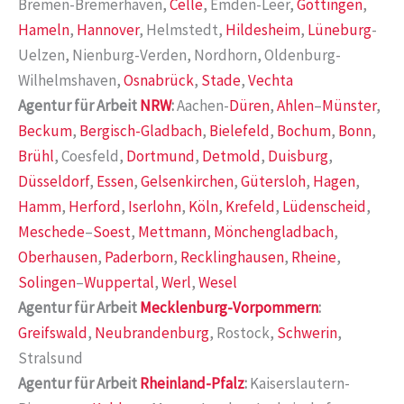
Bremen-Bremerhaven,
Celle
, Emden-Leer,
Göttingen
,
Hameln
,
Hannover
, Helmstedt,
Hildesheim
,
Lüneburg
-
Uelzen, Nienburg-Verden, Nordhorn, Oldenburg-
Wilhelmshaven,
Osnabrück
,
Stade
,
Vechta
Agentur für Arbeit
NRW
:
Aachen-
Düren
,
Ahlen
–
Münster
,
Beckum
,
Bergisch-Gladbach
,
Bielefeld
,
Bochum
,
Bonn
,
Brühl
, Coesfeld,
Dortmund
,
Detmold
,
Duisburg
,
Düsseldorf
,
Essen
,
Gelsenkirchen
,
Gütersloh
,
Hagen
,
Hamm
,
Herford
,
Iserlohn
,
Köln
,
Krefeld
,
Lüdenscheid
,
Meschede
–
Soest
,
Mettmann
,
Mönchengladbach
,
Oberhausen
,
Paderborn
,
Recklinghausen
,
Rheine
,
Solingen
–
Wuppertal
,
Werl
,
Wesel
Agentur für Arbeit
Mecklenburg-Vorpommern
:
Greifswald
,
Neubrandenburg
, Rostock,
Schwerin
,
Stralsund
Agentur für Arbeit
Rheinland-Pfalz
:
Kaiserslautern-