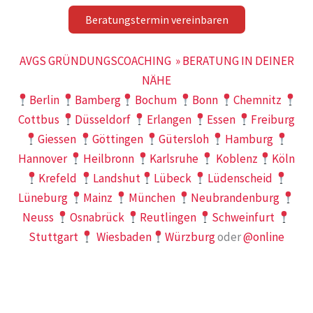
Beratungstermin vereinbaren
AVGS GRÜNDUNGSCOACHING » BERATUNG IN DEINER
NÄHE
Berlin
Bamberg
Bochum
Bonn
Chemnitz
Cottbus
Düsseldorf
Erlangen
Essen
Freiburg
Giessen
Göttingen
Gütersloh
Hamburg
Hannover
Heilbronn
Karlsruhe
Koblenz
Köln
Krefeld
Landshut
Lübeck
Lüdenscheid
Lüneburg
Mainz
München
Neubrandenburg
Neuss
Osnabrück
Reutlingen
Schweinfurt
Stuttgart
Wiesbaden
Würzburg
oder
@online