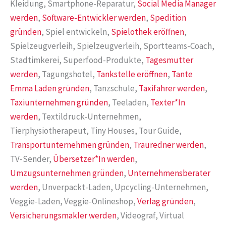
Kleidung, Smartphone-Reparatur,
Social Media Manager
werden
,
Software-Entwickler werden
,
Spedition
gründen
, Spiel entwickeln,
Spielothek eröffnen
,
Spielzeugverleih, Spielzeugverleih, Sportteams-Coach,
Stadtimkerei, Superfood-Produkte,
Tagesmutter
werden
, Tagungshotel,
Tankstelle eröffnen
,
Tante
Emma Laden gründen
, Tanzschule,
Taxifahrer werden
,
Taxiunternehmen gründen
, Teeladen,
Texter*In
werden
, Textildruck-Unternehmen,
Tierphysiotherapeut, Tiny Houses, Tour Guide,
Transportunternehmen gründen
,
Trauredner werden
,
TV-Sender,
Übersetzer*In werden
,
Umzugsunternehmen gründen
,
Unternehmensberater
werden
, Unverpackt-Laden, Upcycling-Unternehmen,
Veggie-Laden, Veggie-Onlineshop,
Verlag gründen
,
Versicherungsmakler werden
, Videograf, Virtual