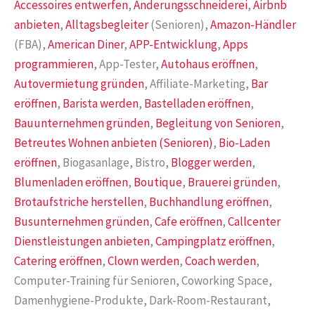
Accessoires entwerfen
,
Anderungsschneiderei
,
Airbnb
anbieten
,
Alltagsbegleiter
(Senioren),
Amazon-Händler
(FBA),
American Diner
,
APP-Entwicklung
,
Apps
programmieren
, App-Tester,
Autohaus eröffnen
,
Autovermietung gründen
, Affiliate-Marketing,
Bar
eröffnen
,
Barista werden
,
Bastelladen eröffnen
,
Bauunternehmen gründen
,
Begleitung von Senioren
,
Betreutes Wohnen anbieten (Senioren)
,
Bio-Laden
eröffnen
, Biogasanlage, Bistro,
Blogger werden
,
Blumenladen eröffnen
,
Boutique
,
Brauerei gründen
,
Brotaufstriche herstellen
,
Buchhandlung eröffnen
,
Busunternehmen gründen
,
Cafe eröffnen
,
Callcenter
Dienstleistungen anbieten
,
Campingplatz eröffnen
,
Catering eröffnen
,
Clown werden
,
Coach werden
,
Computer-Training für Senioren, Coworking Space,
Damenhygiene-Produkte, Dark-Room-Restaurant,