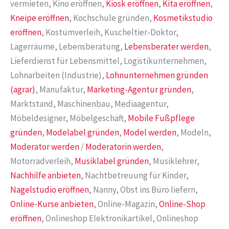
vermieten, Kino eröffnen,
Kiosk eröffnen
,
Kita eröffnen
,
Kneipe eröffnen
, Kochschule gründen,
Kosmetikstudio
eröffnen
, Kostümverleih, Kuscheltier-Doktor,
Lagerräume, Lebensberatung,
Lebensberater werden
,
Lieferdienst für Lebensmittel, Logistikunternehmen,
Lohnarbeiten (Industrie),
Lohnunternehmen gründen
(agrar)
, Manufaktur,
Marketing-Agentur gründen
,
Marktstand, Maschinenbau, Mediaagentur,
Möbeldesigner, Möbelgeschäft,
Mobile Fußpflege
gründen
,
Modelabel gründen
,
Model werden
, Modeln,
Moderator werden
/
Moderatorin werden
,
Motorradverleih,
Musiklabel gründen
, Musiklehrer,
Nachhilfe anbieten
, Nachtbetreuung für Kinder,
Nagelstudio eröffnen
, Nanny, Obst ins Büro liefern,
Online-Kurse anbieten
, Online-Magazin,
Online-Shop
eröffnen
, Onlineshop Elektronikartikel, Onlineshop