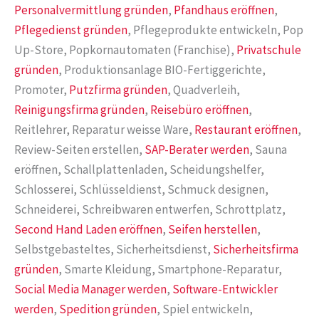
Personalvermittlung gründen
,
Pfandhaus eröffnen
,
Pflegedienst gründen
, Pflegeprodukte entwickeln, Pop
Up-Store, Popkornautomaten (Franchise),
Privatschule
gründen
, Produktionsanlage BIO-Fertiggerichte,
Promoter,
Putzfirma gründen
, Quadverleih,
Reinigungsfirma gründen
,
Reisebüro eröffnen
,
Reitlehrer, Reparatur weisse Ware,
Restaurant eröffnen
,
Review-Seiten erstellen,
SAP-Berater werden
, Sauna
eröffnen, Schallplattenladen, Scheidungshelfer,
Schlosserei, Schlüsseldienst, Schmuck designen,
Schneiderei, Schreibwaren entwerfen, Schrottplatz,
Second Hand Laden eröffnen
,
Seifen herstellen
,
Selbstgebasteltes, Sicherheitsdienst,
Sicherheitsfirma
gründen
, Smarte Kleidung, Smartphone-Reparatur,
Social Media Manager werden
,
Software-Entwickler
werden
,
Spedition gründen
, Spiel entwickeln,