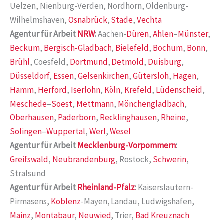
Uelzen, Nienburg-Verden, Nordhorn, Oldenburg-
Wilhelmshaven,
Osnabrück
,
Stade
,
Vechta
Agentur für Arbeit
NRW
:
Aachen-
Düren
,
Ahlen
–
Münster
,
Beckum
,
Bergisch-Gladbach
,
Bielefeld
,
Bochum
,
Bonn
,
Brühl
, Coesfeld,
Dortmund
,
Detmold
,
Duisburg
,
Düsseldorf
,
Essen
,
Gelsenkirchen
,
Gütersloh
,
Hagen
,
Hamm
,
Herford
,
Iserlohn
,
Köln
,
Krefeld
,
Lüdenscheid
,
Meschede
–
Soest
,
Mettmann
,
Mönchengladbach
,
Oberhausen
,
Paderborn
,
Recklinghausen
,
Rheine
,
Solingen
–
Wuppertal
,
Werl
,
Wesel
Agentur für Arbeit
Mecklenburg-Vorpommern
:
Greifswald
,
Neubrandenburg
, Rostock,
Schwerin
,
Stralsund
Agentur für Arbeit
Rheinland-Pfalz
:
Kaiserslautern-
Pirmasens,
Koblenz
-Mayen, Landau, Ludwigshafen,
Mainz
,
Montabaur
,
Neuwied
, Trier,
Bad Kreuznach