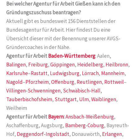
Bei welcher Agentur für Arbeit Gießen kann ich den
Gründungszuschuss beantragen?
Aktuell gibt es bundesweit 156 Dienststellen der
Bundesagentur für Arbeit. Hier findest Du eine
Übersicht dieser mit der Benennung unserer AVGS-
Gründercoaches in der Nähe.
Agentur für Arbeit
Baden-Württemberg
: Aalen,
Balingen
,
Freiburg
,
Göppingen
,
Heidelberg
,
Heilbronn
,
Karlsruhe
–
Rastatt
,
Ludwigsburg
,
Lörrach
,
Mannheim
,
Nagold
–
Pforzheim
,
Offenburg
,
Reutlingen
,
Rottweil
–
Villingen-Schwenningen
,
Schwäbisch-Hall
,
Tauberbischofsheim
,
Stuttgart
,
Ulm
,
Waiblingen
,
Weilheim
Agentur für Arbeit
Bayern
:
Ansbach-Weißenburg
,
Aschaffenburg, Augsburg,
Bamberg-Coburg
, Bayreuth-
Hof,
Deggendorf-Ingolstadt
, Donauwörth,
Erlangen
,