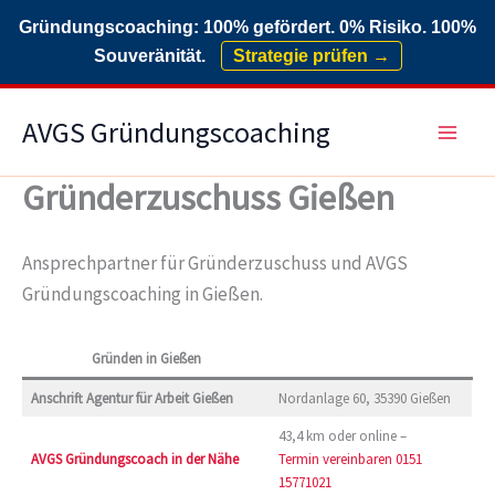
Gründungscoaching: 100% gefördert. 0% Risiko. 100%
Souveränität.
Strategie prüfen →
Zum
AVGS Gründungscoaching
Inhalt
springen
Gründerzuschuss Gießen
Ansprechpartner für Gründerzuschuss und AVGS
Gründungscoaching in Gießen.
Gründen in Gießen
Anschrift Agentur für Arbeit Gießen
Nordanlage 60, 35390 Gießen
43,4 km oder online –
AVGS Gründungscoach in der Nähe
Termin vereinbaren
0151
15771021