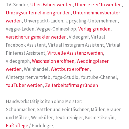
TV-Sender,
Uber-Fahrer werden
,
Übersetzer*In werden
,
Umzugsunternehmen gründen
,
Unternehmensberater
werden
, Unverpackt-Laden, Upcycling-Unternehmen,
Veggie-Laden, Veggie-Onlineshop,
Verlag gründen
,
Versicherungsmakler werden
, Videograf, Virtual
Facebook Assistent, Virtual Instagram Assistent, Virtual
Pinterest Assistent,
Virtuelle Assistenz werden
,
Videograph,
Waschsalon eröffnen
,
Weddingplaner
werden
, Weinhandel,
Wettbüro eröffnen
,
Wintergartenvertrieb, Yoga-Studio, Youtube-Channel,
YouTuber werden
,
Zeitarbeitsfirma gründen
Handwerkstätigkeiten ohne Meister:
Schuhmacher, Sattler und Feintäschner, Müller, Brauer
und Mälzer, Weinküfer, Textilreiniger, Kosmetiker/in,
Fußpflege
/ Podologie,