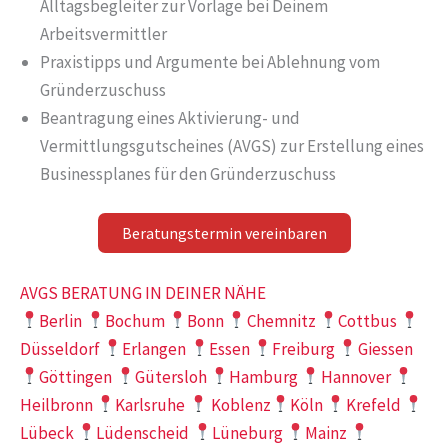
Alltagsbegleiter zur Vorlage bei Deinem
Arbeitsvermittler
Praxistipps und Argumente bei Ablehnung vom
Gründerzuschuss
Beantragung eines Aktivierung- und
Vermittlungsgutscheines (AVGS) zur Erstellung eines
Businessplanes für den Gründerzuschuss
Beratungstermin vereinbaren
AVGS BERATUNG IN DEINER NÄHE
Berlin
Bochum
Bonn
Chemnitz
Cottbus
Düsseldorf
Erlangen
Essen
Freiburg
Giessen
Göttingen
Gütersloh
Hamburg
Hannover
Heilbronn
Karlsruhe
Koblenz
Köln
Krefeld
Lübeck
Lüdenscheid
Lüneburg
Mainz