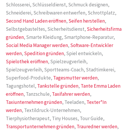
Schlosserei, Schlüsseldienst, Schmuck designen,
Schneiderei, Schreibwaren entwerfen, Schrottplatz,
Second Hand Laden eröffnen
,
Seifen herstellen
,
Selbstgebasteltes, Sicherheitsdienst,
Sicherheitsfirma
gründen
, Smarte Kleidung, Smartphone-Reparatur,
Social Media Manager werden
,
Software-Entwickler
werden
,
Spedition gründen
, Spiel entwickeln,
Spielothek eröffnen
, Spielzeugverleih,
Spielzeugverleih, Sportteams-Coach, Stadtimkerei,
Superfood-Produkte,
Tagesmutter werden
,
Tagungshotel,
Tankstelle gründen
,
Tante Emma Laden
eröffnen
, Tanzschule,
Taxifahrer werden
,
Taxiunternehmen gründen
, Teeladen,
Texter*In
werden
, Textildruck-Unternehmen,
Tierphysiotherapeut, Tiny Houses, Tour Guide,
Transportunternehmen gründen
,
Trauredner werden
,