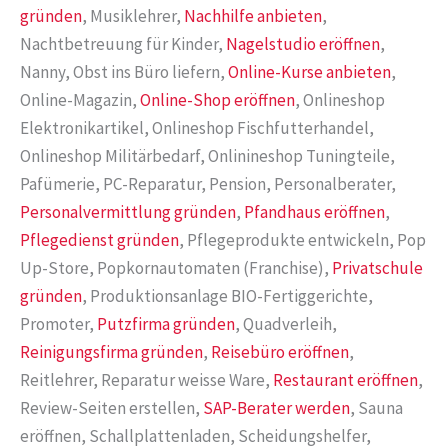
gründen
, Musiklehrer,
Nachhilfe anbieten
,
Nachtbetreuung für Kinder,
Nagelstudio eröffnen
,
Nanny, Obst ins Büro liefern,
Online-Kurse anbieten
,
Online-Magazin,
Online-Shop eröffnen
, Onlineshop
Elektronikartikel, Onlineshop Fischfutterhandel,
Onlineshop Militärbedarf, Onlinineshop Tuningteile,
Pafümerie, PC-Reparatur, Pension, Personalberater,
Personalvermittlung gründen
,
Pfandhaus eröffnen
,
Pflegedienst gründen
, Pflegeprodukte entwickeln, Pop
Up-Store, Popkornautomaten (Franchise),
Privatschule
gründen
, Produktionsanlage BIO-Fertiggerichte,
Promoter,
Putzfirma gründen
, Quadverleih,
Reinigungsfirma gründen
,
Reisebüro eröffnen
,
Reitlehrer, Reparatur weisse Ware,
Restaurant eröffnen
,
Review-Seiten erstellen,
SAP-Berater werden
, Sauna
eröffnen, Schallplattenladen, Scheidungshelfer,