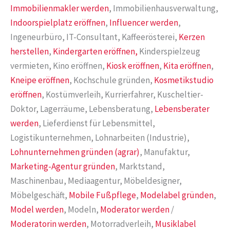
Immobilienmakler werden
, Immobilienhausverwaltung,
Indoorspielplatz eröffnen
,
Influencer werden
,
Ingeneurbüro, IT-Consultant, Kaffeerösterei,
Kerzen
herstellen
,
Kindergarten eröffnen,
Kinderspielzeug
vermieten, Kino eröffnen,
Kiosk eröffnen
,
Kita eröffnen
,
Kneipe eröffnen
, Kochschule gründen,
Kosmetikstudio
eröffnen
, Kostümverleih, Kurrierfahrer, Kuscheltier-
Doktor, Lagerräume, Lebensberatung,
Lebensberater
werden
, Lieferdienst für Lebensmittel,
Logistikunternehmen, Lohnarbeiten (Industrie),
Lohnunternehmen gründen (agrar)
, Manufaktur,
Marketing-Agentur gründen
, Marktstand,
Maschinenbau, Mediaagentur, Möbeldesigner,
Möbelgeschäft,
Mobile Fußpflege
,
Modelabel gründen
,
Model werden
, Modeln,
Moderator werden
/
Moderatorin werden
, Motorradverleih,
Musiklabel