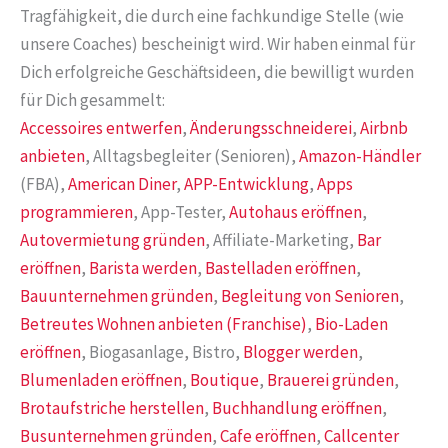
Tragfähigkeit, die durch eine fachkundige Stelle (wie
unsere Coaches) bescheinigt wird. Wir haben einmal für
Dich erfolgreiche Geschäftsideen, die bewilligt wurden
für Dich gesammelt:
Accessoires entwerfen
,
Änderungsschneiderei
,
Airbnb
anbieten
, Alltagsbegleiter (Senioren),
Amazon-Händler
(FBA),
American Diner
,
APP-Entwicklung
,
Apps
programmieren
, App-Tester,
Autohaus eröffnen
,
Autovermietung gründen
, Affiliate-Marketing,
Bar
eröffnen
,
Barista werden
,
Bastelladen eröffnen
,
Bauunternehmen gründen
,
Begleitung von Senioren
,
Betreutes Wohnen anbieten (Franchise)
,
Bio-Laden
eröffnen
, Biogasanlage, Bistro,
Blogger werden
,
Blumenladen eröffnen
,
Boutique
,
Brauerei gründen
,
Brotaufstriche herstellen
,
Buchhandlung eröffnen
,
Busunternehmen gründen
,
Cafe eröffnen
,
Callcenter