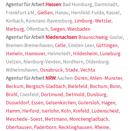
Agentur für Arbeit
Hessen
:
Bad Homburg, Darmstadt,
Frankfurt a.M.,
Gießen
, Hanau, Hersfeld-Fulda, Kassel,
Korbach, Konstanz-Ravensburg,
Limburg
–
Wetzlar
,
Marburg
, Offenbach,
Siegen
,
Wiesbaden
Agentur für Arbeit
Niedersachsen
:
Braunschweig
-Goslar,
Bremen-Bremerhaven,
Celle
, Emden-Leer,
Göttingen
,
Hameln
,
Hannover
, Helmstedt,
Hildesheim
,
Lüneburg
-
Uelzen, Nienburg-Verden, Nordhorn, Oldenburg-
Wilhelmshaven,
Osnabrück
,
Stade
,
Vechta
Agentur für Arbeit
NRW
:
Aachen-
Düren
,
Ahlen
–
Münster
,
Beckum
,
Bergisch-Gladbach
,
Bielefeld
,
Bochum
,
Bonn
,
Brühl
, Coesfeld,
Dortmund
,
Detmold
,
Duisburg
,
Düsseldorf
,
Essen
,
Gelsenkirchen
,
Gütersloh
,
Hagen
,
Hamm
,
Herford
,
Iserlohn
,
Köln
,
Krefeld
,
Lüdenscheid
,
Meschede
–
Soest
,
Mettmann
,
Mönchengladbach
,
Oberhausen
,
Paderborn
,
Recklinghausen
,
Rheine
,