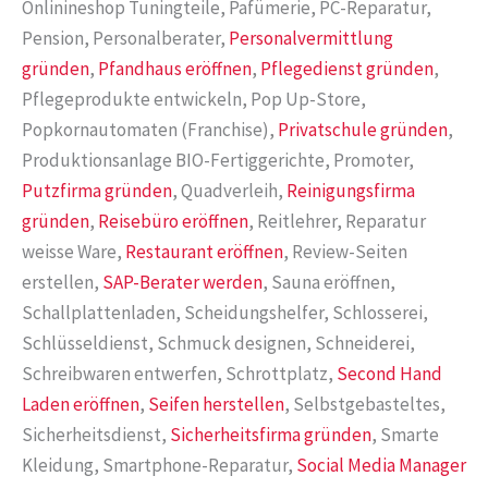
Onlinineshop Tuningteile, Pafümerie, PC-Reparatur,
Pension, Personalberater,
Personalvermittlung
gründen
,
Pfandhaus eröffnen
,
Pflegedienst gründen
,
Pflegeprodukte entwickeln, Pop Up-Store,
Popkornautomaten (Franchise),
Privatschule gründen
,
Produktionsanlage BIO-Fertiggerichte, Promoter,
Putzfirma gründen
, Quadverleih,
Reinigungsfirma
gründen
,
Reisebüro eröffnen
, Reitlehrer, Reparatur
weisse Ware,
Restaurant eröffnen
, Review-Seiten
erstellen,
SAP-Berater werden
, Sauna eröffnen,
Schallplattenladen, Scheidungshelfer, Schlosserei,
Schlüsseldienst, Schmuck designen, Schneiderei,
Schreibwaren entwerfen, Schrottplatz,
Second Hand
Laden eröffnen
,
Seifen herstellen
, Selbstgebasteltes,
Sicherheitsdienst,
Sicherheitsfirma gründen
, Smarte
Kleidung, Smartphone-Reparatur,
Social Media Manager