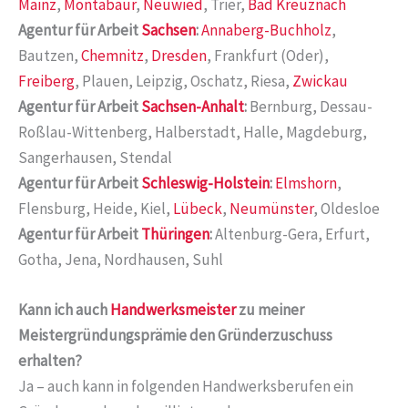
Mainz
,
Montabaur
,
Neuwied
, Trier,
Bad Kreuznach
Agentur für Arbeit
Sachsen
:
Annaberg-Buchholz
,
Bautzen,
Chemnitz
,
Dresden
, Frankfurt (Oder),
Freiberg
, Plauen, Leipzig, Oschatz, Riesa,
Zwickau
Agentur für Arbeit
Sachsen-Anhalt
:
Bernburg, Dessau-
Roßlau-Wittenberg, Halberstadt, Halle, Magdeburg,
Sangerhausen, Stendal
Agentur für Arbeit
Schleswig-Holstein
:
Elmshorn
,
Flensburg, Heide, Kiel,
Lübeck
,
Neumünster
, Oldesloe
Agentur für Arbeit
Thüringen
:
Altenburg-Gera, Erfurt,
Gotha, Jena, Nordhausen, Suhl
Kann ich auch
Handwerksmeister
zu meiner
Meistergründungsprämie den Gründerzuschuss
erhalten?
Ja – auch kann in folgenden Handwerksberufen ein