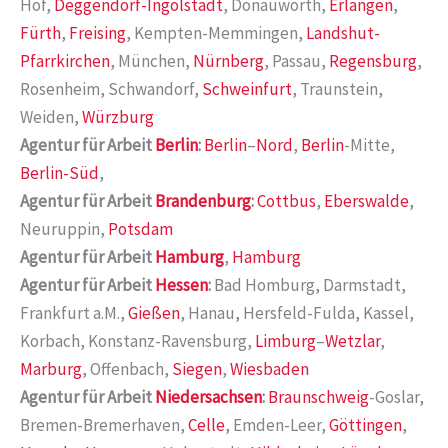
Hof,
Deggendorf-Ingolstadt
, Donauwörth,
Erlangen
,
Fürth
,
Freising
, Kempten-Memmingen,
Landshut-
Pfarrkirchen
, München,
Nürnberg
, Passau,
Regensburg
,
Rosenheim, Schwandorf,
Schweinfurt
, Traunstein,
Weiden,
Würzburg
Agentur für Arbeit
Berlin
:
Berlin
–
Nord
,
Berlin
-Mitte,
Berlin-Süd
,
Agentur für Arbeit
Brandenburg
:
Cottbus
,
Eberswalde
,
Neuruppin,
Potsdam
Agentur für Arbeit
Hamburg
,
Hamburg
Agentur für Arbeit
Hessen
:
Bad Homburg, Darmstadt,
Frankfurt a.M.,
Gießen
, Hanau, Hersfeld-Fulda, Kassel,
Korbach, Konstanz-Ravensburg,
Limburg
–
Wetzlar
,
Marburg
, Offenbach,
Siegen
,
Wiesbaden
Agentur für Arbeit
Niedersachsen
:
Braunschweig
-Goslar,
Bremen-Bremerhaven,
Celle
, Emden-Leer,
Göttingen
,