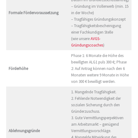
– Gründung im Vollerwerb (min. 15
Formale Fördervoraussetzung
in der Woche)
– Tragfähiges Gründungskonzept
– Tragfähigkeitsbescheinigung
einer Fachkundigen Stelle
(wie unsere
AVGS-
Gründungscoaches
)
Phase 1: 6 Monate die Höhe des
bewillgten ALG1 puls 300 €; Phase
Förderhöhe
2: Auf Antrag können nach den 6
Monaten weitere 9 Monate in Höhe
von 300 € bewilligt werden.
1. Mangelnde Tragfähigkeit.
2. Fehlende Notwendigkeit der
sozialen Sicherung durch den
Gründerzuschuss.
3. Gute Vermittlungsperpektiven
am Arbeitsmarkt – genügend
Ablehnungsgründe
Vermittlungsvorschläge.
4. Mangelde Mitwirkung des