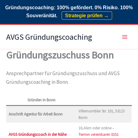
Gründungscoaching: 100% gefördert. 0% Risiko. 100%
Souveränität.
Strategie prüfen →
Zum
AVGS Gründungscoaching
Inhalt
springen
Gründungszuschuss Bonn
Ansprechpartner für Gründungszuschuss und AVGS
Gründungscoaching in Bonn.
Gründen in Bonn
Villemombler Str. 101, 53123
Anschrift Agentur für Arbeit Bonn
Bonn
10,4 km oder online –
AVGS Gründungscoach in der Nähe
Termin vereinbaren
0151