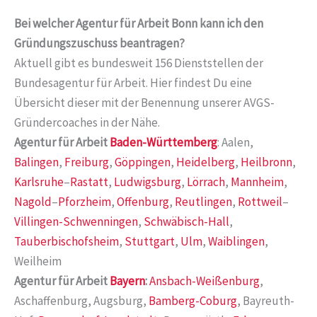
Bei welcher Agentur für Arbeit Bonn kann ich den
Gründungszuschuss beantragen?
Aktuell gibt es bundesweit 156 Dienststellen der
Bundesagentur für Arbeit. Hier findest Du eine
Übersicht dieser mit der Benennung unserer AVGS-
Gründercoaches in der Nähe.
Agentur für Arbeit
Baden-Württemberg
: Aalen,
Balingen
,
Freiburg
,
Göppingen
,
Heidelberg
,
Heilbronn
,
Karlsruhe
–
Rastatt
,
Ludwigsburg
,
Lörrach
,
Mannheim
,
Nagold
–
Pforzheim
,
Offenburg
,
Reutlingen
,
Rottweil
–
Villingen-Schwenningen
,
Schwäbisch-Hall
,
Tauberbischofsheim
,
Stuttgart
,
Ulm
,
Waiblingen
,
Weilheim
Agentur für Arbeit
Bayern
:
Ansbach-Weißenburg
,
Aschaffenburg, Augsburg,
Bamberg-Coburg
, Bayreuth-