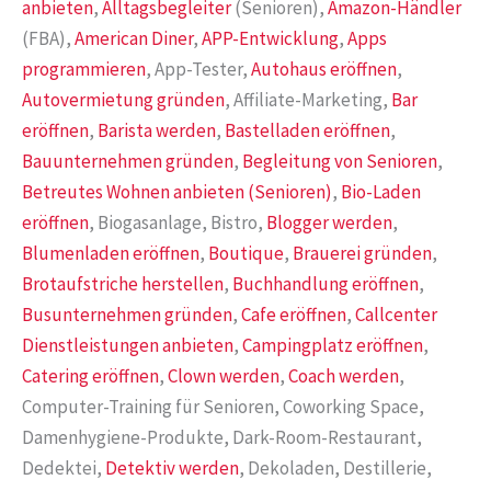
anbieten
,
Alltagsbegleiter
(Senioren),
Amazon-Händler
(FBA),
American Diner
,
APP-Entwicklung
,
Apps
programmieren
, App-Tester,
Autohaus eröffnen
,
Autovermietung gründen
, Affiliate-Marketing,
Bar
eröffnen
,
Barista werden
,
Bastelladen eröffnen
,
Bauunternehmen gründen
,
Begleitung von Senioren
,
Betreutes Wohnen anbieten (Senioren)
,
Bio-Laden
eröffnen
, Biogasanlage, Bistro,
Blogger werden
,
Blumenladen eröffnen
,
Boutique
,
Brauerei gründen
,
Brotaufstriche herstellen
,
Buchhandlung eröffnen
,
Busunternehmen gründen
,
Cafe eröffnen
,
Callcenter
Dienstleistungen anbieten
,
Campingplatz eröffnen
,
Catering eröffnen
,
Clown werden
,
Coach werden
,
Computer-Training für Senioren, Coworking Space,
Damenhygiene-Produkte, Dark-Room-Restaurant,
Dedektei,
Detektiv werden
, Dekoladen, Destillerie,