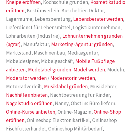
Kneipe eröffnen
, Kochschule gründen,
Kosmetikstudio
eröffnen
, Kostümverleih, Kuscheltier-Doktor,
Lagerräume, Lebensberatung,
Lebensberater werden
,
Lieferdienst für Lebensmittel, Logistikunternehmen,
Lohnarbeiten (Industrie),
Lohnunternehmen gründen
(agrar)
, Manufaktur,
Marketing-Agentur gründen
,
Marktstand, Maschinenbau, Mediaagentur,
Möbeldesigner, Möbelgeschäft,
Mobile Fußpflege
anbieten
,
Modelabel gründen
,
Model werden
, Modeln,
Moderator werden
/
Moderatorin werden
,
Motorradverleih,
Musiklabel gründen
, Musiklehrer,
Nachhilfe anbieten
, Nachtbetreuung für Kinder,
Nagelstudio eröffnen
, Nanny, Obst ins Büro liefern,
Online-Kurse anbieten
, Online-Magazin,
Online-Shop
eröffnen
, Onlineshop Elektronikartikel, Onlineshop
Fischfutterhandel, Onlineshop Militärbedarf,