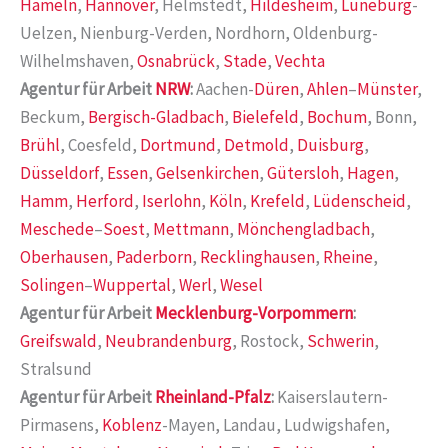
Hameln
,
Hannover
, Helmstedt,
Hildesheim
,
Lüneburg
-
Uelzen, Nienburg-Verden, Nordhorn, Oldenburg-
Wilhelmshaven,
Osnabrück
,
Stade
,
Vechta
Agentur für Arbeit
NRW
:
Aachen-
Düren
,
Ahlen
–
Münster
,
Beckum,
Bergisch-Gladbach
,
Bielefeld
,
Bochum
, Bonn,
Brühl
, Coesfeld,
Dortmund
,
Detmold
,
Duisburg
,
Düsseldorf
,
Essen
,
Gelsenkirchen
,
Gütersloh
,
Hagen
,
Hamm
,
Herford
,
Iserlohn
,
Köln
,
Krefeld
,
Lüdenscheid
,
Meschede
–
Soest
,
Mettmann
,
Mönchengladbach
,
Oberhausen
,
Paderborn
,
Recklinghausen
,
Rheine
,
Solingen
–
Wuppertal
,
Werl
,
Wesel
Agentur für Arbeit
Mecklenburg-Vorpommern
:
Greifswald
,
Neubrandenburg
, Rostock,
Schwerin
,
Stralsund
Agentur für Arbeit
Rheinland-Pfalz
:
Kaiserslautern-
Pirmasens,
Koblenz
-Mayen, Landau, Ludwigshafen,