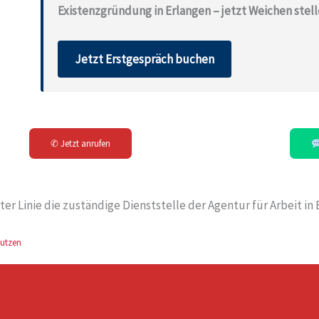
Existenzgründung in Erlangen – jetzt Weichen stell
Jetzt Erstgespräch buchen
✆ Jetzt anrufen
ter Linie die zuständige Dienststelle der Agentur für Arbeit i
utzen