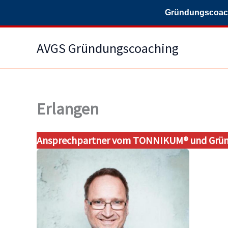
Gründungscoachi
Zum
AVGS Gründungscoaching
Inhalt
springen
Erlangen
Ansprechpartner vom TONNIKUM® und Gründ