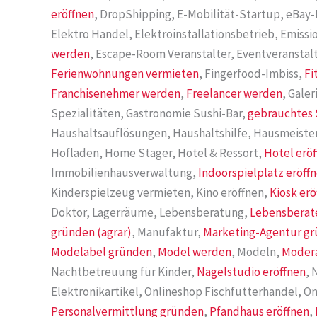
eröffnen
, DropShipping, E-Mobilität-Startup, eBay-
Elektro Handel, Elektroinstallationsbetrieb, Emiss
werden
, Escape-Room Veranstalter, Eventveranstalt
Ferienwohnungen vermieten
, Fingerfood-Imbiss,
Fi
Franchisenehmer werden
,
Freelancer werden
, Gale
Spezialitäten, Gastronomie Sushi-Bar,
gebrauchtes 
Haushaltsauflösungen, Haushaltshilfe, Hausmeiste
Hofladen, Home Stager, Hotel & Ressort,
Hotel erö
Immobilienhausverwaltung,
Indoorspielplatz eröff
Kinderspielzeug vermieten, Kino eröffnen,
Kiosk erö
Doktor, Lagerräume, Lebensberatung,
Lebensberat
gründen (agrar)
, Manufaktur,
Marketing-Agentur g
Modelabel gründen
,
Model werden
, Modeln,
Moder
Nachtbetreuung für Kinder,
Nagelstudio eröffnen
, 
Elektronikartikel, Onlineshop Fischfutterhandel, On
Personalvermittlung gründen
,
Pfandhaus eröffnen
,