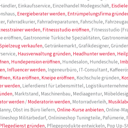
Händler, Einkaufsservice, Einzelhandel Modegeschäft,
Eisdiele
ionshaus,
Energieberater werden
,
Entrümpelungsfirma gründe
er, Fahrradkurier, Fahrradreparaturen, Fahrschule, Fahrzeugau
tnesstrainer werden
,
Fitnessstudio eröffnen
, Fitnessstudio (F
rie eröffnen, Gastronomie Türkische Spezialitäten, Gastronomie
Spielzeug verkaufen
, Getränkemarkt, Grafikdesigner, Gründe
rservice,
Hausverwaltung gründen
,
Headhunter werden
,
Heil
ffnen
,
Hundepension eröffnen
, Hundesalon, Hundeschule,
Imb
nen
,
Influencer werden
, Ingeneurbüro, IT-Consultant, Kaffeerö
ffnen
,
Kita eröffnen
,
Kneipe eröffnen
, Kochschule gründen,
Ko
er werden
, Lieferdienst für Lebensmittel, Logistikunternehme
ründen
, Marktstand, Maschinenbau, Mediaagentur, Möbeldesig
ator werden
/
Moderatorin werden
, Motorradverleih,
Musiklab
Nanny, Obst ins Büro liefern,
Online-Kurse anbieten
, Online-Ma
lineshop Militärbedarf, Onlinineshop Tuningteile, Pafümerie,
Pflegedienst gründen
, Pflegeprodukte entwickeln, Pop Up-S