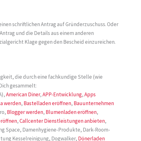
inen schriftlichen Antrag auf Gründerzuschuss. Oder
 Antrag und die Details aus einem anderen
ozialgericht Klage gegen den Bescheid einzureichen.
gkeit, die durch eine fachkundige Stelle (wie
 Dich gesammelt:
A),
American Diner
,
APP-Entwicklung
,
Apps
ta werden
,
Bastelladen eröffnen
,
Bauunternehmen
ro,
Blogger werden
,
Blumenladen eröffnen
,
eröffnen
,
Callcenter Dienstleistungen anbieten
,
king Space, Damenhygiene-Produkte, Dark-Room-
istung Kesselreinigung, Dogwalker,
Dönerladen