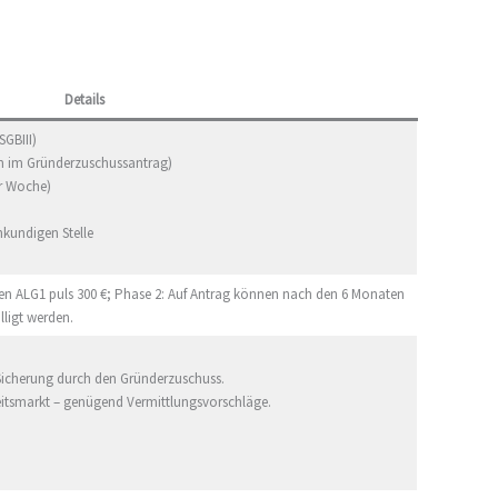
Details
GBIII)
m im Gründerzuschussantrag)
er Woche)
hkundigen Stelle
ten ALG1 puls 300 €; Phase 2: Auf Antrag können nach den 6 Monaten
lligt werden.
 Sicherung durch den Gründerzuschuss.
eitsmarkt – genügend Vermittlungsvorschläge.