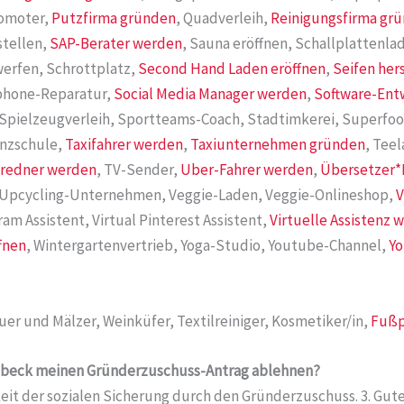
romoter,
Putzfirma gründen
, Quadverleih,
Reinigungsfirma gr
stellen,
SAP-Berater werden
, Sauna eröffnen, Schallplattenla
erfen, Schrottplatz,
Second Hand Laden eröffnen
,
Seifen her
phone-Reparatur,
Social Media Manager werden
,
Software-Ent
, Spielzeugverleih, Sportteams-Coach, Stadtimkerei, Superf
anzschule,
Taxifahrer werden
,
Taxiunternehmen gründen
, Tee
redner werden
, TV-Sender,
Uber-Fahrer werden
,
Übersetzer*
 Upcycling-Unternehmen, Veggie-Laden, Veggie-Onlineshop,
V
ram Assistent, Virtual Pinterest Assistent,
Virtuelle Assistenz 
fnen
, Wintergartenvertrieb, Yoga-Studio, Youtube-Channel,
Y
er und Mälzer, Weinküfer, Textilreiniger, Kosmetiker/in,
Fußp
Lübeck meinen Gründerzuschuss-Antrag ablehnen?
eit der sozialen Sicherung durch den Gründerzuschuss. 3. Gut