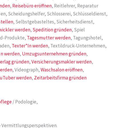
ünden
,
Reisebüro eröffnen
, Reitlehrer, Reparatur
den, Scheidungshelfer, Schlosserei, Schlüsseldienst,
stellen
, Selbstgebasteltes, Sicherheitsdienst,
wickler werden
,
Spedition gründen
, Spiel
ood-Produkte,
Tagesmutter werden
, Tagungshotel,
laden,
Texter*In werden
, Textildruck-Unternehmen,
In werden
,
Umzugsunternehmen gründen
,
erlag gründen
,
Versicherungsmakler werden
,
werden
, Videograph,
Waschsalon eröffnen
,
ouTuber werden
,
Zeitarbeitsfirma gründen
flege
/ Podologie,
e Vermittlungsperspektiven.