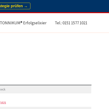
ategie prüfen →
TONNIKUM® Erfolgselixier
Tel.: 0151 1577 1021
beck
71021