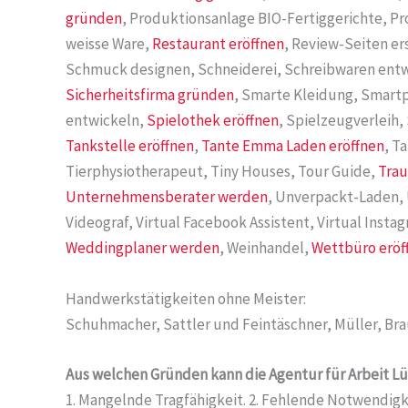
gründen
, Produktionsanlage BIO-Fertiggerichte, P
weisse Ware,
Restaurant eröffnen
, Review-Seiten er
Schmuck designen, Schneiderei, Schreibwaren entw
Sicherheitsfirma gründen
, Smarte Kleidung, Smart
entwickeln,
Spielothek eröffnen
, Spielzeugverleih
Tankstelle eröffnen
,
Tante Emma Laden eröffnen
, T
Tierphysiotherapeut, Tiny Houses, Tour Guide,
Trau
Unternehmensberater werden
, Unverpackt-Laden,
Videograf, Virtual Facebook Assistent, Virtual Instag
Weddingplaner werden
, Weinhandel,
Wettbüro eröf
Handwerkstätigkeiten ohne Meister:
Schuhmacher, Sattler und Feintäschner, Müller, Brau
Aus welchen Gründen kann die Agentur für Arbeit 
1. Mangelnde Tragfähigkeit. 2. Fehlende Notwendigk