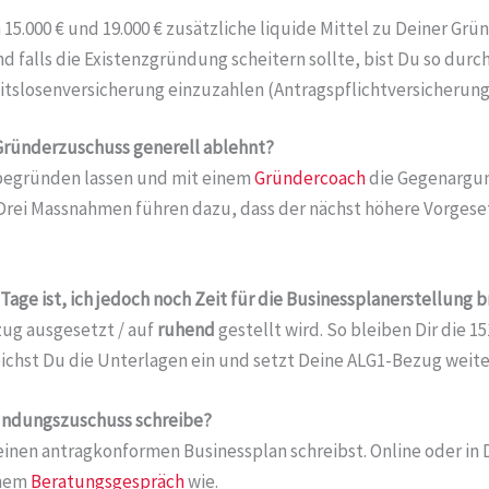
5.000 € und 19.000 € zusätzliche liquide Mittel zu Deiner Gr
d falls die Existenzgründung scheitern sollte, bist Du so durc
rbeitslosenversicherung einzuzahlen (Antragspflichtversicherung
 Gründerzuschuss generell ablehnt?
h begründen lassen und mit einem
Gründercoach
die Gegenargume
le Drei Massnahmen führen dazu, dass der nächst höhere Vorgese
age ist, ich jedoch noch Zeit für die Businessplanerstellung 
zug ausgesetzt / auf
ruhend
gestellt wird. So bleiben Dir die 
eichst Du die Unterlagen ein und setzt Deine ALG1-Bezug weiter
Gründungszuschuss schreibe?
 einen antragkonformen Businessplan schreibst. Online oder in
einem
Beratungsgespräch
wie.