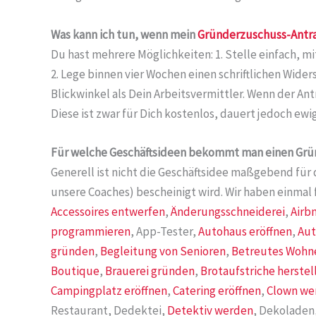
Was kann ich tun, wenn mein
Gründerzuschuss-Antr
Du hast mehrere Möglichkeiten: 1. Stelle einfach, 
2. Lege binnen vier Wochen einen schriftlichen Wide
Blickwinkel als Dein Arbeitsvermittler. Wenn der An
Diese ist zwar für Dich kostenlos, dauert jedoch ewig
Für welche Geschäftsideen bekommt man einen Gr
Generell ist nicht die Geschäftsidee maßgebend für 
unsere Coaches) bescheinigt wird. Wir haben einmal 
Accessoires entwerfen
,
Änderungsschneiderei
,
Airb
programmieren
, App-Tester,
Autohaus eröffnen
,
Aut
gründen
,
Begleitung von Senioren
,
Betreutes Wohne
Boutique
,
Brauerei gründen
,
Brotaufstriche herstel
Campingplatz eröffnen
,
Catering eröffnen
,
Clown we
Restaurant, Dedektei,
Detektiv werden
, Dekoladen,