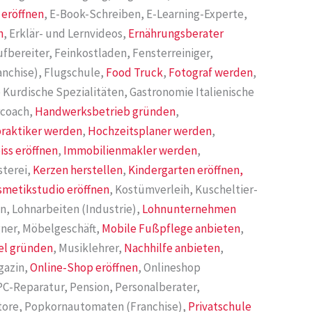
 eröffnen
, E-Book-Schreiben, E-Learning-Experte,
n
, Erklär- und Lernvideos,
Ernährungsberater
fbereiter, Feinkostladen, Fensterreiniger,
ranchise), Flugschule,
Food Truck
,
Fotograf werden
,
 Kurdische Spezialitäten, Gastronomie Italienische
rcoach,
Handwerksbetrieb gründen
,
praktiker werden
,
Hochzeitsplaner werden
,
iss eröffnen
,
Immobilienmakler werden
,
sterei,
Kerzen herstellen
,
Kindergarten eröffnen,
smetikstudio eröffnen
, Kostümverleih, Kuscheltier-
n, Lohnarbeiten (Industrie),
Lohnunternehmen
ner, Möbelgeschäft,
Mobile Fußpflege anbieten
,
el gründen
, Musiklehrer,
Nachhilfe anbieten
,
gazin,
Online-Shop eröffnen
, Onlineshop
 PC-Reparatur, Pension, Personalberater,
tore, Popkornautomaten (Franchise),
Privatschule