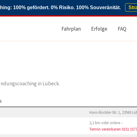
ng: 100% gefördert. 0% Risiko. 100% Souveränität.
Str
Fahrplan
Erfolge
FAQ
ündungscoaching in Lübeck.
k
Hans-Böckler-Str. 1, 23560 Lü
2,1 km oder online –
Termin vereinbaren
0151 157