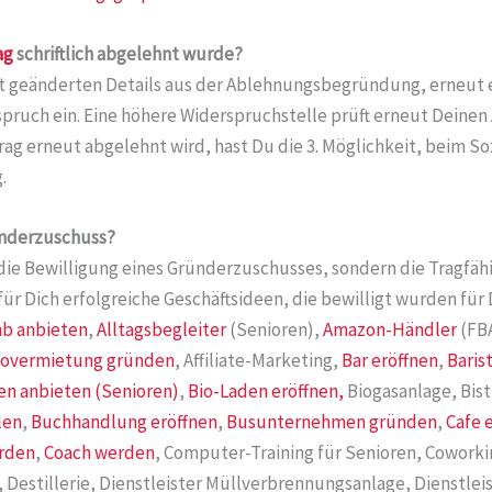
ag
schriftlich abgelehnt wurde?
mit geänderten Details aus der Ablehnungsbegründung, erneut e
rspruch ein. Eine höhere Widerspruchstelle prüft erneut Deinen
trag erneut abgelehnt wird, hast Du die 3. Möglichkeit, beim S
.
ünderzuschuss?
die Bewilligung eines Gründerzuschusses, sondern die Tragfähi
für Dich erfolgreiche Geschäftsideen, die bewilligt wurden für
nb anbieten
,
Alltagsbegleiter
(Senioren),
Amazon-Händler
(FB
overmietung gründen
, Affiliate-Marketing,
Bar eröffnen
,
Baris
n anbieten (Senioren)
,
Bio-Laden eröffnen,
Biogasanlage, Bist
len
,
Buchhandlung eröffnen
,
Busunternehmen gründen
,
Cafe 
rden
,
Coach werden
, Computer-Training für Senioren, Cowor
 Destillerie, Dienstleister Müllverbrennungsanlage, Dienstle