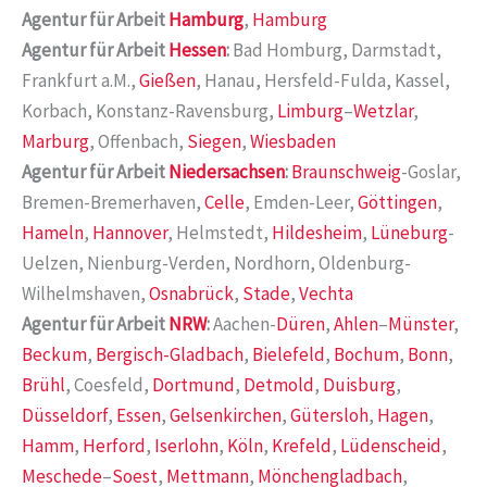
Agentur für Arbeit
Hamburg
,
Hamburg
Agentur für Arbeit
Hessen
:
Bad Homburg, Darmstadt,
Frankfurt a.M.,
Gießen
, Hanau, Hersfeld-Fulda, Kassel,
Korbach, Konstanz-Ravensburg,
Limburg
–
Wetzlar
,
Marburg
, Offenbach,
Siegen
,
Wiesbaden
Agentur für Arbeit
Niedersachsen
:
Braunschweig
-Goslar,
Bremen-Bremerhaven,
Celle
, Emden-Leer,
Göttingen
,
Hameln
,
Hannover
, Helmstedt,
Hildesheim
,
Lüneburg
-
Uelzen, Nienburg-Verden, Nordhorn, Oldenburg-
Wilhelmshaven,
Osnabrück
,
Stade
,
Vechta
Agentur für Arbeit
NRW
:
Aachen-
Düren
,
Ahlen
–
Münster
,
Beckum
,
Bergisch-Gladbach
,
Bielefeld
,
Bochum
,
Bonn
,
Brühl
, Coesfeld,
Dortmund
,
Detmold
,
Duisburg
,
Düsseldorf
,
Essen
,
Gelsenkirchen
,
Gütersloh
,
Hagen
,
Hamm
,
Herford
,
Iserlohn
,
Köln
,
Krefeld
,
Lüdenscheid
,
Meschede
–
Soest
,
Mettmann
,
Mönchengladbach
,