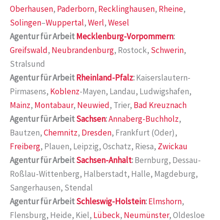
Oberhausen
,
Paderborn
,
Recklinghausen
,
Rheine
,
Solingen
–
Wuppertal
,
Werl
,
Wesel
Agentur für Arbeit
Mecklenburg-Vorpommern
:
Greifswald
,
Neubrandenburg
, Rostock,
Schwerin
,
Stralsund
Agentur für Arbeit
Rheinland-Pfalz
:
Kaiserslautern-
Pirmasens,
Koblenz
-Mayen, Landau, Ludwigshafen,
Mainz
,
Montabaur
,
Neuwied
, Trier,
Bad Kreuznach
Agentur für Arbeit
Sachsen
:
Annaberg-Buchholz
,
Bautzen,
Chemnitz
,
Dresden
, Frankfurt (Oder),
Freiberg
, Plauen, Leipzig, Oschatz, Riesa,
Zwickau
Agentur für Arbeit
Sachsen-Anhalt
:
Bernburg, Dessau-
Roßlau-Wittenberg, Halberstadt, Halle, Magdeburg,
Sangerhausen, Stendal
Agentur für Arbeit
Schleswig-Holstein
:
Elmshorn
,
Flensburg, Heide, Kiel,
Lübeck
,
Neumünster
, Oldesloe