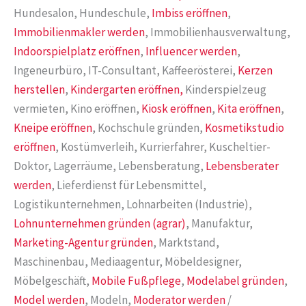
Hundesalon, Hundeschule,
Imbiss eröffnen
,
Immobilienmakler werden
, Immobilienhausverwaltung,
Indoorspielplatz eröffnen
,
Influencer werden
,
Ingeneurbüro, IT-Consultant, Kaffeerösterei,
Kerzen
herstellen
,
Kindergarten eröffnen,
Kinderspielzeug
vermieten, Kino eröffnen,
Kiosk eröffnen
,
Kita eröffnen
,
Kneipe eröffnen
, Kochschule gründen,
Kosmetikstudio
eröffnen
, Kostümverleih, Kurrierfahrer, Kuscheltier-
Doktor, Lagerräume, Lebensberatung,
Lebensberater
werden
, Lieferdienst für Lebensmittel,
Logistikunternehmen, Lohnarbeiten (Industrie),
Lohnunternehmen gründen (agrar)
, Manufaktur,
Marketing-Agentur gründen
, Marktstand,
Maschinenbau, Mediaagentur, Möbeldesigner,
Möbelgeschäft,
Mobile Fußpflege
,
Modelabel gründen
,
Model werden
, Modeln,
Moderator werden
/