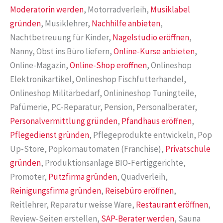
Moderatorin werden
, Motorradverleih,
Musiklabel
gründen
, Musiklehrer,
Nachhilfe anbieten
,
Nachtbetreuung für Kinder,
Nagelstudio eröffnen
,
Nanny, Obst ins Büro liefern,
Online-Kurse anbieten
,
Online-Magazin,
Online-Shop eröffnen
, Onlineshop
Elektronikartikel, Onlineshop Fischfutterhandel,
Onlineshop Militärbedarf, Onlinineshop Tuningteile,
Pafümerie, PC-Reparatur, Pension, Personalberater,
Personalvermittlung gründen
,
Pfandhaus eröffnen
,
Pflegedienst gründen
, Pflegeprodukte entwickeln, Pop
Up-Store, Popkornautomaten (Franchise),
Privatschule
gründen
, Produktionsanlage BIO-Fertiggerichte,
Promoter,
Putzfirma gründen
, Quadverleih,
Reinigungsfirma gründen
,
Reisebüro eröffnen
,
Reitlehrer, Reparatur weisse Ware,
Restaurant eröffnen
,
Review-Seiten erstellen,
SAP-Berater werden
, Sauna