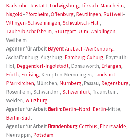
Karlsruhe
–
Rastatt
,
Ludwigsburg
,
Lörrach
,
Mannheim
,
Nagold
–
Pforzheim
,
Offenburg
,
Reutlingen
,
Rottweil
–
Villingen-Schwenningen
,
Schwäbisch-Hall
,
Tauberbischofsheim
,
Stuttgart
,
Ulm
,
Waiblingen
,
Weilheim
Agentur für Arbeit
Bayern
:
Ansbach-Weißenburg
,
Aschaffenburg, Augsburg,
Bamberg-Coburg
, Bayreuth-
Hof,
Deggendorf-Ingolstadt
, Donauwörth,
Erlangen
,
Fürth
,
Freising
, Kempten-Memmingen,
Landshut-
Pfarrkirchen
, München,
Nürnberg
, Passau,
Regensburg
,
Rosenheim, Schwandorf,
Schweinfurt
, Traunstein,
Weiden,
Würzburg
Agentur für Arbeit
Berlin
:
Berlin
–
Nord
,
Berlin
-Mitte,
Berlin-Süd
,
Agentur für Arbeit
Brandenburg
:
Cottbus
,
Eberswalde
,
Neuruppin,
Potsdam