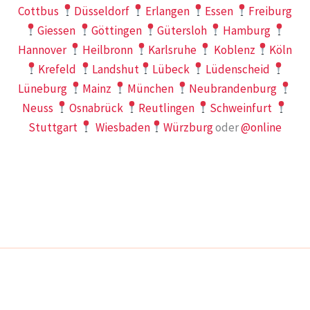
Cottbus
Düsseldorf
Erlangen
Essen
Freiburg
Giessen
Göttingen
Gütersloh
Hamburg
Hannover
Heilbronn
Karlsruhe
Koblenz
Köln
Krefeld
Landshut
Lübeck
Lüdenscheid
Lüneburg
Mainz
München
Neubrandenburg
Neuss
Osnabrück
Reutlingen
Schweinfurt
Stuttgart
Wiesbaden
Würzburg
oder
@online
IMPRESSUM
DATENSCHUTZ
Copyright © 2026 AVGS Gründungscoaching