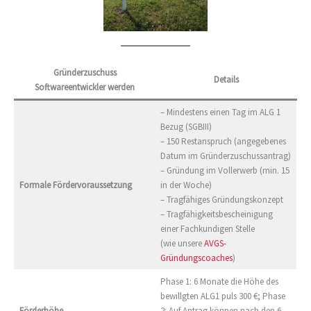
Gründerzuschuss
Details
Softwareentwickler werden
– Mindestens einen Tag im ALG 1
Bezug (SGBIII)
– 150 Restanspruch (angegebenes
Datum im Gründerzuschussantrag)
– Gründung im Vollerwerb (min. 15
Formale Fördervoraussetzung
in der Woche)
– Tragfähiges Gründungskonzept
– Tragfähigkeitsbescheinigung
einer Fachkundigen Stelle
(wie unsere
AVGS-
Gründungscoaches
)
Phase 1: 6 Monate die Höhe des
bewillgten ALG1 puls 300 €; Phase
Förderhöhe
2: Auf Antrag können nach den 6