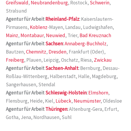
Greifswald
,
Neubrandenburg
, Rostock,
Schwerin
,
Stralsund
Agentur für Arbeit
Rheinland-Pfalz
:
Kaiserslautern-
Pirmasens,
Koblenz
-Mayen, Landau, Ludwigshafen,
Mainz
,
Montabaur
,
Neuwied
, Trier,
Bad Kreuznach
Agentur für Arbeit
Sachsen
:
Annaberg-Buchholz
,
Bautzen,
Chemnitz
,
Dresden
, Frankfurt (Oder),
Freiberg
, Plauen, Leipzig, Oschatz, Riesa,
Zwickau
Agentur für Arbeit
Sachsen-Anhalt
:
Bernburg, Dessau-
Roßlau-Wittenberg, Halberstadt, Halle, Magdeburg,
Sangerhausen, Stendal
Agentur für Arbeit
Schleswig-Holstein
:
Elmshorn
,
Flensburg, Heide, Kiel,
Lübeck
,
Neumünster
, Oldesloe
Agentur für Arbeit
Thüringen
:
Altenburg-Gera, Erfurt,
Gotha, Jena, Nordhausen, Suhl