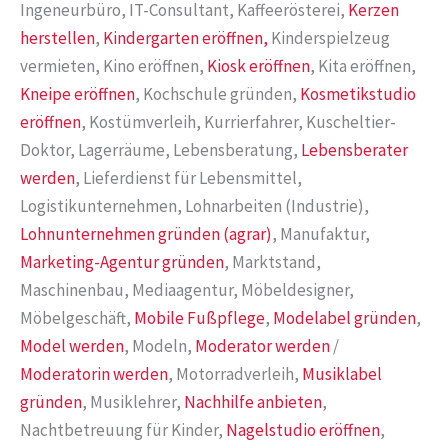
Ingeneurbüro, IT-Consultant, Kaffeerösterei,
Kerzen
herstellen
,
Kindergarten eröffnen,
Kinderspielzeug
vermieten, Kino eröffnen,
Kiosk eröffnen
, Kita eröffnen,
Kneipe eröffnen
, Kochschule gründen,
Kosmetikstudio
eröffnen
, Kostümverleih, Kurrierfahrer, Kuscheltier-
Doktor, Lagerräume, Lebensberatung,
Lebensberater
werden
, Lieferdienst für Lebensmittel,
Logistikunternehmen, Lohnarbeiten (Industrie),
Lohnunternehmen gründen (agrar)
, Manufaktur,
Marketing-Agentur gründen
, Marktstand,
Maschinenbau, Mediaagentur, Möbeldesigner,
Möbelgeschäft,
Mobile Fußpflege
,
Modelabel gründen
,
Model werden
, Modeln,
Moderator werden
/
Moderatorin werden
, Motorradverleih,
Musiklabel
gründen
, Musiklehrer,
Nachhilfe anbieten
,
Nachtbetreuung für Kinder,
Nagelstudio eröffnen
,