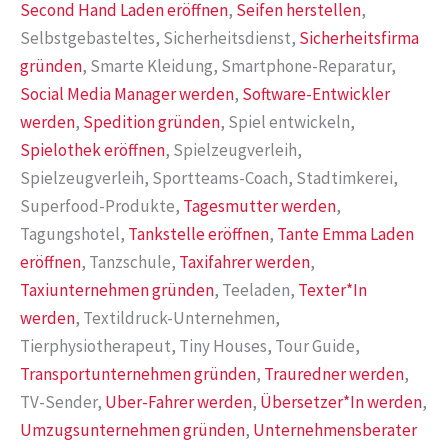
Second Hand Laden eröffnen
,
Seifen herstellen
,
Selbstgebasteltes, Sicherheitsdienst,
Sicherheitsfirma
gründen
, Smarte Kleidung, Smartphone-Reparatur,
Social Media Manager werden
,
Software-Entwickler
werden
,
Spedition gründen
, Spiel entwickeln,
Spielothek eröffnen
, Spielzeugverleih,
Spielzeugverleih, Sportteams-Coach, Stadtimkerei,
Superfood-Produkte,
Tagesmutter werden
,
Tagungshotel,
Tankstelle eröffnen
,
Tante Emma Laden
eröffnen
, Tanzschule,
Taxifahrer werden
,
Taxiunternehmen gründen
, Teeladen,
Texter*In
werden
, Textildruck-Unternehmen,
Tierphysiotherapeut, Tiny Houses, Tour Guide,
Transportunternehmen gründen
,
Trauredner werden
,
TV-Sender,
Uber-Fahrer werden
,
Übersetzer*In werden
,
Umzugsunternehmen gründen
,
Unternehmensberater