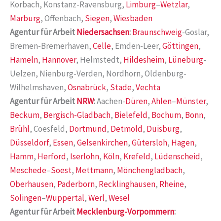
Korbach, Konstanz-Ravensburg,
Limburg
–
Wetzlar
,
Marburg
, Offenbach,
Siegen
,
Wiesbaden
Agentur für Arbeit
Niedersachsen
:
Braunschweig
-Goslar,
Bremen-Bremerhaven,
Celle
, Emden-Leer,
Göttingen
,
Hameln
,
Hannover
, Helmstedt,
Hildesheim
,
Lüneburg
-
Uelzen, Nienburg-Verden, Nordhorn, Oldenburg-
Wilhelmshaven,
Osnabrück
,
Stade
,
Vechta
Agentur für Arbeit
NRW
:
Aachen-
Düren
,
Ahlen
–
Münster
,
Beckum
,
Bergisch-Gladbach
,
Bielefeld
,
Bochum
,
Bonn
,
Brühl
, Coesfeld,
Dortmund
,
Detmold
,
Duisburg
,
Düsseldorf
,
Essen
,
Gelsenkirchen
,
Gütersloh
,
Hagen
,
Hamm
,
Herford
,
Iserlohn
,
Köln
,
Krefeld
,
Lüdenscheid
,
Meschede
–
Soest
,
Mettmann
,
Mönchengladbach
,
Oberhausen
,
Paderborn
,
Recklinghausen
,
Rheine
,
Solingen
–
Wuppertal
,
Werl
,
Wesel
Agentur für Arbeit
Mecklenburg-Vorpommern
: