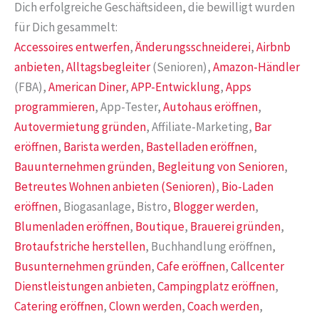
Dich erfolgreiche Geschäftsideen, die bewilligt wurden
für Dich gesammelt:
Accessoires entwerfen
,
Änderungsschneiderei
,
Airbnb
anbieten
,
Alltagsbegleiter
(Senioren),
Amazon-Händler
(FBA),
American Diner
,
APP-Entwicklung
,
Apps
programmieren
, App-Tester,
Autohaus eröffnen
,
Autovermietung gründen
, Affiliate-Marketing,
Bar
eröffnen
,
Barista werden
,
Bastelladen eröffnen
,
Bauunternehmen gründen
,
Begleitung von Senioren
,
Betreutes Wohnen anbieten (Senioren)
,
Bio-Laden
eröffnen
, Biogasanlage, Bistro,
Blogger werden
,
Blumenladen eröffnen
,
Boutique
,
Brauerei gründen
,
Brotaufstriche herstellen
, Buchhandlung eröffnen,
Busunternehmen gründen
,
Cafe eröffnen
,
Callcenter
Dienstleistungen anbieten
,
Campingplatz eröffnen
,
Catering eröffnen
,
Clown werden
,
Coach werden
,