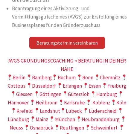
Beantragung eines Aktivierung- und
Vermittlungsgutscheines (AVGS) zur Erstellung eines
Businessplanes für den Gründerzuschuss
Beratungstermin vereinbaren
AVGS GRÜNDUNGSCOACHING » BERATUNG IN DEINER
NÄHE
Berlin
Bamberg
Bochum
Bonn
Chemnitz
Cottbus
Düsseldorf
Erlangen
Essen
Freiburg
Giessen
Göttingen
Gütersloh
Hamburg
Hannover
Heilbronn
Karlsruhe
Koblenz
Köln
Krefeld
Landshut
Lübeck
Lüdenscheid
Lüneburg
Mainz
München
Neubrandenburg
Neuss
Osnabrück
Reutlingen
Schweinfurt