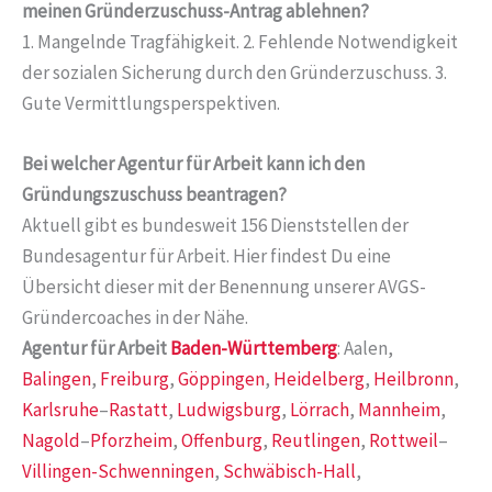
meinen Gründerzuschuss-Antrag ablehnen?
1. Mangelnde Tragfähigkeit. 2. Fehlende Notwendigkeit
der sozialen Sicherung durch den Gründerzuschuss. 3.
Gute Vermittlungsperspektiven.
Bei welcher Agentur für Arbeit kann ich den
Gründungszuschuss beantragen?
Aktuell gibt es bundesweit 156 Dienststellen der
Bundesagentur für Arbeit. Hier findest Du eine
Übersicht dieser mit der Benennung unserer AVGS-
Gründercoaches in der Nähe.
Agentur für Arbeit
Baden-Württemberg
: Aalen,
Balingen
,
Freiburg
,
Göppingen
,
Heidelberg
,
Heilbronn
,
Karlsruhe
–
Rastatt
,
Ludwigsburg
,
Lörrach
,
Mannheim
,
Nagold
–
Pforzheim
,
Offenburg
,
Reutlingen
,
Rottweil
–
Villingen-Schwenningen
,
Schwäbisch-Hall
,