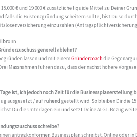
5.000 € und 19.000 € zusätzliche liquide Mittel zu Deiner Gr
d falls die Existenzgründung scheitern sollte, bist Du so durc
rbeitslosenversicherung einzuzahlen (Antragspflichtversicherung
ilbronn
 Gründerzuschuss generell ablehnt?
h begründen lassen und mit einem
Gründercoach
die Gegenargume
le Drei Massnahmen führen dazu, dass der nächst höhere Vorgese
age ist, ich jedoch noch Zeit für die Businessplanerstellung 
zug ausgesetzt / auf
ruhend
gestellt wird. So bleiben Dir die 
eichst Du die Unterlagen ein und setzt Deine ALG1-Bezug weiter
Gründungszuschuss schreibe?
 einen antragkonformen Businessplan schreibst. Online oder in