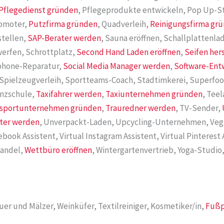
Pflegedienst gründen
, Pflegeprodukte entwickeln, Pop Up-S
romoter,
Putzfirma gründen
, Quadverleih,
Reinigungsfirma gr
stellen,
SAP-Berater werden
, Sauna eröffnen, Schallplattenla
erfen, Schrottplatz,
Second Hand Laden eröffnen
,
Seifen her
phone-Reparatur,
Social Media Manager werden
,
Software-Ent
, Spielzeugverleih, Sportteams-Coach, Stadtimkerei, Superf
anzschule,
Taxifahrer werden
,
Taxiunternehmen gründen
, Tee
nsportunternehmen gründen
,
Trauredner werden
, TV-Sender,
ter werden
, Unverpackt-Laden, Upcycling-Unternehmen, Veg
cebook Assistent, Virtual Instagram Assistent, Virtual Pinterest
handel,
Wettbüro eröffnen
, Wintergartenvertrieb, Yoga-Studi
er und Mälzer, Weinküfer, Textilreiniger, Kosmetiker/in,
Fußp