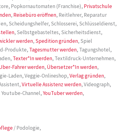
tore, Popkornautomaten (Franchise),
Privatschule
ünden
,
Reisebüro eröffnen
, Reitlehrer, Reparatur
den, Scheidungshelfer, Schlosserei, Schlüsseldienst,
stellen
, Selbstgebasteltes, Sicherheitsdienst,
wickler werden
,
Spedition gründen
, Spiel
ood-Produkte,
Tagesmutter werden
, Tagungshotel,
laden,
Texter*In werden
, Textildruck-Unternehmen,
Uber-Fahrer werden
,
Übersetzer*In werden
,
gie-Laden, Veggie-Onlineshop,
Verlag gründen
,
 Assistent,
Virtuelle Assistenz werden
, Videograph,
o, Youtube-Channel,
YouTuber werden
,
flege
/ Podologie,