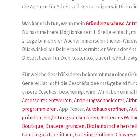
die Agentur für Arbeit voll. Gerne zeigen wir Dir in 
Was kann ich tun, wenn mein
Gründerzuschuss-Antr
Du hast mehrere Möglichkeiten: 1. Stelle einfach, 
2. Lege binnen vier Wochen einen schriftlichen Wide
Blickwinkel als Dein Arbeitsvermittler. Wenn der An
Diese ist zwar für Dich kostenlos, dauert jedoch ewig
Für welche Geschäftsideen bekommt man einen Gr
Generell ist nicht die Geschäftsidee maßgebend für 
unsere Coaches) bescheinigt wird. Wir haben einmal 
Accessoires entwerfen
,
Änderungsschneiderei
,
Airb
programmieren
, App-Tester,
Autohaus eröffnen
,
Aut
gründen
,
Begleitung von Senioren
,
Betreutes Wohne
Boutique
,
Brauerei gründen
,
Brotaufstriche herstel
Campingplatz eröffnen
,
Catering eröffnen
,
Clown we