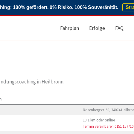
ng: 100% gefördert. 0% Risiko. 100% Souveränität.
Str
Fahrplan
Erfolge
FAQ
n
ndungscoaching in Heilbronn.
n
Rosenbergstr. 50, 74074 Heilbro
19,1 km oder online
Termin vereinbaren
0151 157710