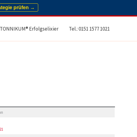
ategie prüfen →
TONNIKUM® Erfolgselixier
Tel.: 0151 1577 1021
nn
21