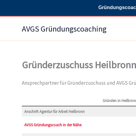
Gründungscoachi
Zum
AVGS Gründungscoaching
Inhalt
springen
Gründerzuschuss Heilbron
Ansprechpartner für Gründerzuschuss und AVGS Grü
Gründen in Heilbron
Anschrift Agentur für Arbeit Heilbronn
AVGS Gründungscoach in der Nähe