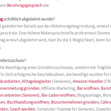
einem
Beratungsgespräch
wie.
ag
schriftlich abgelehnt wurde?
mit geänderten Details aus der Ablehnungsbegründung, erneut e
rspruch ein. Eine höhere Widerspruchstelle prüft erneut Deinen
trag erneut abgelehnt wird, hast Du die 3. Möglichkeit, beim S
.
ünderzuschuss?
die Bewilligung eines Gründerzuschusses, sondern die Tragfähi
für Dich erfolgreiche Geschäftsideen, die bewilligt wurden für
nb anbieten
,
Alltagsbegleiter
(Senioren),
Amazon-Händler
(FB
overmietung gründen
, Affiliate-Marketing,
Bar eröffnen
,
Baris
n anbieten (Senoren)
,
Bio-Laden eröffnen
, Biogasanlage, Bist
len
,
Buchhandlung eröffnen
,
Busunternehmen gründen
,
Cafe 
rden
,
Coach werden
, Computer-Training für Senioren, Cowor