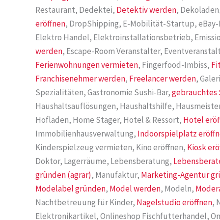
Restaurant, Dedektei,
Detektiv werden
, Dekoladen,
eröffnen
, DropShipping, E-Mobilität-Startup, eBay-
Elektro Handel, Elektroinstallationsbetrieb, Emiss
werden
, Escape-Room Veranstalter, Eventveranstalt
Ferienwohnungen vermieten
, Fingerfood-Imbiss,
Fi
Franchisenehmer werden
,
Freelancer werden
, Gale
Spezialitäten, Gastronomie Sushi-Bar,
gebrauchtes 
Haushaltsauflösungen, Haushaltshilfe, Hausmeiste
Hofladen, Home Stager, Hotel & Ressort,
Hotel erö
Immobilienhausverwaltung,
Indoorspielplatz eröff
Kinderspielzeug vermieten, Kino eröffnen,
Kiosk erö
Doktor, Lagerräume, Lebensberatung,
Lebensberat
gründen (agrar)
, Manufaktur,
Marketing-Agentur g
Modelabel gründen
,
Model werden
, Modeln,
Moder
Nachtbetreuung für Kinder,
Nagelstudio eröffnen
, 
Elektronikartikel, Onlineshop Fischfutterhandel, On