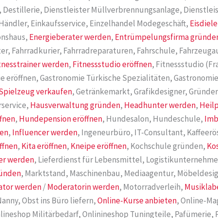
 Destillerie, Dienstleister Müllverbrennungsanlage, Dienstle
Händler, Einkaufsservice, Einzelhandel Modegeschäft,
Eisdiele
ionshaus,
Energieberater werden
,
Entrümpelungsfirma gründe
er, Fahrradkurier, Fahrradreparaturen, Fahrschule, Fahrzeugau
tnesstrainer werden
,
Fitnessstudio eröffnen
, Fitnessstudio (F
rie eröffnen, Gastronomie Türkische Spezialitäten, Gastronomie
Spielzeug verkaufen
, Getränkemarkt, Grafikdesigner, Gründe
rservice,
Hausverwaltung gründen
,
Headhunter werden
,
Heil
ffnen
,
Hundepension eröffnen
, Hundesalon, Hundeschule,
Imb
nen
,
Influencer werden
, Ingeneurbüro, IT-Consultant, Kaffeerö
ffnen
,
Kita eröffnen
,
Kneipe eröffnen
, Kochschule gründen,
Ko
er werden
, Lieferdienst für Lebensmittel, Logistikunternehme
ründen
, Marktstand, Maschinenbau, Mediaagentur, Möbeldesig
ator werden
/
Moderatorin werden
, Motorradverleih,
Musiklab
Nanny, Obst ins Büro liefern,
Online-Kurse anbieten
, Online-Ma
lineshop Militärbedarf, Onlinineshop Tuningteile, Pafümerie,