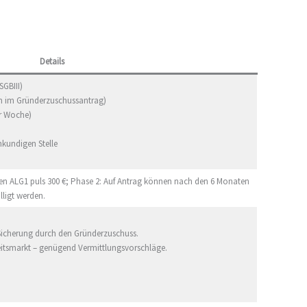
Details
GBIII)
m im Gründerzuschussantrag)
er Woche)
hkundigen Stelle
ten ALG1 puls 300 €; Phase 2: Auf Antrag können nach den 6 Monaten
lligt werden.
 Sicherung durch den Gründerzuschuss.
eitsmarkt – genügend Vermittlungsvorschläge.