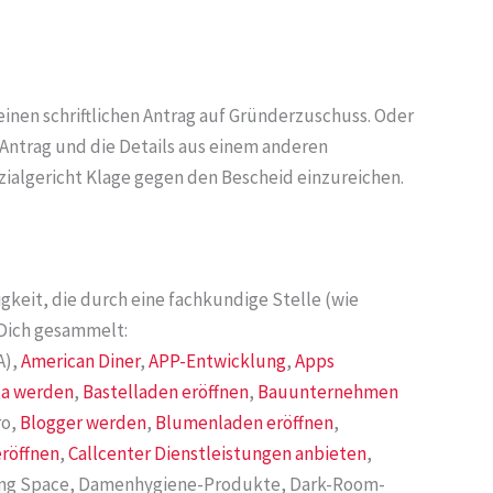
inen schriftlichen Antrag auf Gründerzuschuss. Oder
 Antrag und die Details aus einem anderen
ozialgericht Klage gegen den Bescheid einzureichen.
gkeit, die durch eine fachkundige Stelle (wie
 Dich gesammelt:
A),
American Diner
,
APP-Entwicklung
,
Apps
ta werden
,
Bastelladen eröffnen
,
Bauunternehmen
ro,
Blogger werden
,
Blumenladen eröffnen
,
eröffnen
,
Callcenter Dienstleistungen anbieten
,
king Space, Damenhygiene-Produkte, Dark-Room-