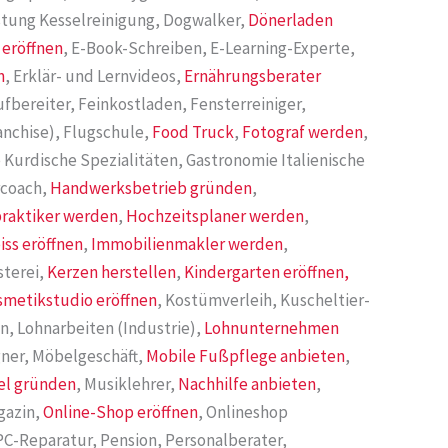
istung Kesselreinigung, Dogwalker,
Dönerladen
 eröffnen
, E-Book-Schreiben, E-Learning-Experte,
n
, Erklär- und Lernvideos,
Ernährungsberater
fbereiter, Feinkostladen, Fensterreiniger,
ranchise), Flugschule,
Food Truck
,
Fotograf werden
,
 Kurdische Spezialitäten, Gastronomie Italienische
rcoach,
Handwerksbetrieb gründen
,
praktiker werden
,
Hochzeitsplaner werden
,
iss eröffnen
,
Immobilienmakler werden
,
sterei,
Kerzen herstellen
,
Kindergarten eröffnen,
smetikstudio eröffnen
, Kostümverleih, Kuscheltier-
n, Lohnarbeiten (Industrie),
Lohnunternehmen
ner, Möbelgeschäft,
Mobile Fußpflege anbieten
,
el gründen
, Musiklehrer,
Nachhilfe anbieten
,
gazin,
Online-Shop eröffnen
, Onlineshop
 PC-Reparatur, Pension, Personalberater,