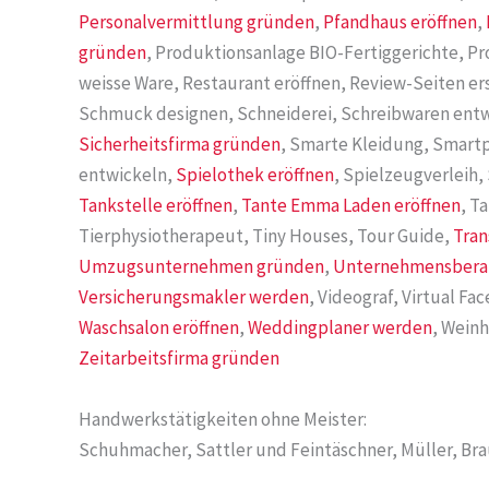
Personalvermittlung gründen
,
Pfandhaus eröffnen
,
gründen
, Produktionsanlage BIO-Fertiggerichte, P
weisse Ware, Restaurant eröffnen, Review-Seiten er
Schmuck designen, Schneiderei, Schreibwaren entw
Sicherheitsfirma gründen
, Smarte Kleidung, Smart
entwickeln,
Spielothek eröffnen
, Spielzeugverleih
Tankstelle eröffnen
,
Tante Emma Laden eröffnen
, T
Tierphysiotherapeut, Tiny Houses, Tour Guide,
Tra
Umzugsunternehmen gründen
,
Unternehmensbera
Versicherungsmakler werden
, Videograf, Virtual Fa
Waschsalon eröffnen
,
Weddingplaner werden
, Wein
Zeitarbeitsfirma gründen
Handwerkstätigkeiten ohne Meister:
Schuhmacher, Sattler und Feintäschner, Müller, Brau