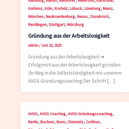
Hamburg
Hamm
Hannover
Heilbronn
Karlsruhe
,
,
,
,
,
,
Koblenz
Köln
Krefeld
Lübeck
Lüneburg
Mainz
,
,
,
,
München
Neubrandenburg
Neuss
Osnabrück
,
,
Reutlingen
Stuttgart
Würzburg
Gründung aus der Arbeitslosigkeit
admin
/
Juni 22, 2025
Gründung aus der Arbeitslosigkeit ➜
Erfolgreich aus der Arbeitslosigkeit gründen:
Ihr Weg in die Selbstständigkeit mit unserem
AVGS-Gründungscoaching Der Schritt […]
,
,
,
AVGS
AVGS Coaching
AVGS Gründungscoaching
,
,
,
,
,
Berlin
Bochum
Bonn
Chemnitz
Cottbus