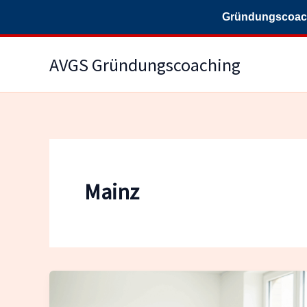
Gründungscoachi
Zum
AVGS Gründungscoaching
Inhalt
springen
Mainz