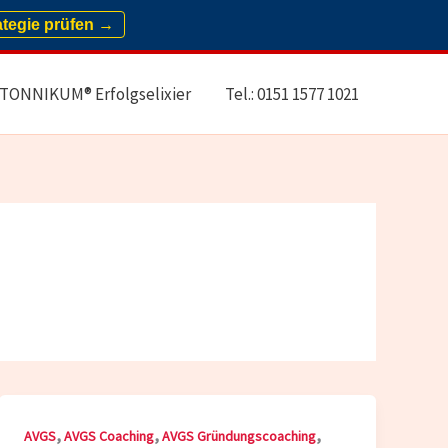
ategie prüfen →
TONNIKUM® Erfolgselixier
Tel.: 0151 1577 1021
,
,
,
AVGS
AVGS Coaching
AVGS Gründungscoaching