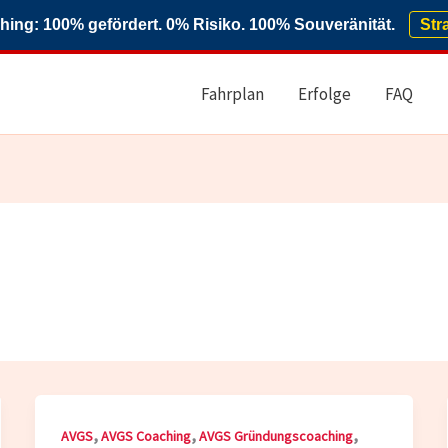
ng: 100% gefördert. 0% Risiko. 100% Souveränität.
Str
Fahrplan
Erfolge
FAQ
,
,
,
AVGS
AVGS Coaching
AVGS Gründungscoaching