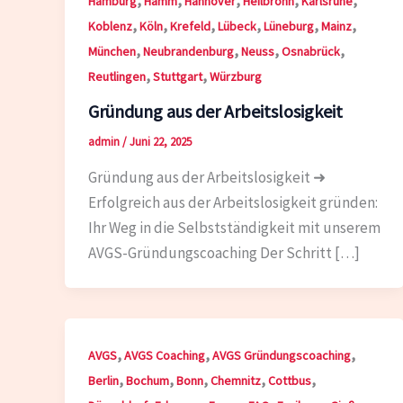
Hamburg
Hamm
Hannover
Heilbronn
Karlsruhe
,
,
,
,
,
,
Koblenz
Köln
Krefeld
Lübeck
Lüneburg
Mainz
,
,
,
,
München
Neubrandenburg
Neuss
Osnabrück
,
,
Reutlingen
Stuttgart
Würzburg
Gründung aus der Arbeitslosigkeit
admin
/
Juni 22, 2025
Gründung aus der Arbeitslosigkeit ➜
Erfolgreich aus der Arbeitslosigkeit gründen:
Ihr Weg in die Selbstständigkeit mit unserem
AVGS-Gründungscoaching Der Schritt […]
,
,
,
AVGS
AVGS Coaching
AVGS Gründungscoaching
,
,
,
,
,
Berlin
Bochum
Bonn
Chemnitz
Cottbus