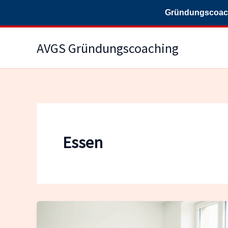
Gründungscoachi
Zum
AVGS Gründungscoaching
Inhalt
springen
Essen