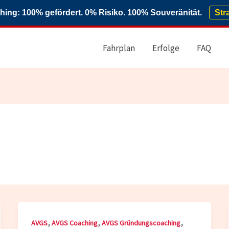
ng: 100% gefördert. 0% Risiko. 100% Souveränität.
Str
Fahrplan
Erfolge
FAQ
,
,
,
AVGS
AVGS Coaching
AVGS Gründungscoaching