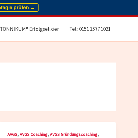
ategie prüfen →
TONNIKUM® Erfolgselixier
Tel.: 0151 1577 1021
,
,
,
AVGS
AVGS Coaching
AVGS Gründungscoaching