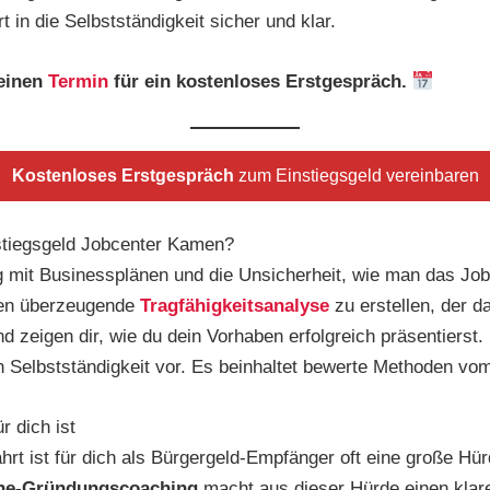
t in die Selbstständigkeit sicher und klar.
 einen
Termin
für ein kostenloses Erstgespräch.
Kostenloses Erstgespräch
zum Einstiegsgeld vereinbaren
tiegsgeld Jobcenter Kamen?
ng mit Businessplänen und die Unsicherheit, wie man das Jo
inen überzeugende
Tragfähigkeitsanalyse
zu erstellen, der d
nd zeigen dir, wie du dein Vorhaben erfolgreich präsentier
en Selbstständigkeit vor. Es beinhaltet bewerte Methoden vom
 dich ist
rt ist für dich als Bürgergeld-Empfänger oft eine große Hür
ne-Gründungscoaching
macht aus dieser Hürde einen klaren