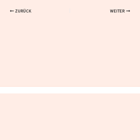
ZURÜCK
WEITER
IMPRESSUM
DATENSCHUTZ
Copyright © 2026 AVGS Gründungscoaching
Gründungscoaching: 100% gefördert. 0% Risiko. 100%
Souveränität.
Strategie prüfen →