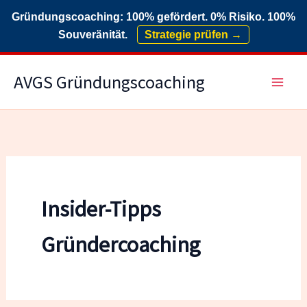
Gründungscoaching: 100% gefördert. 0% Risiko. 100%
Souveränität.
Strategie prüfen →
Zum
AVGS Gründungscoaching
Inhalt
springen
Insider-Tipps
Gründercoaching