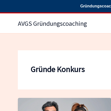
Gründungscoachi
Zum
AVGS Gründungscoaching
Inhalt
springen
Gründe Konkurs