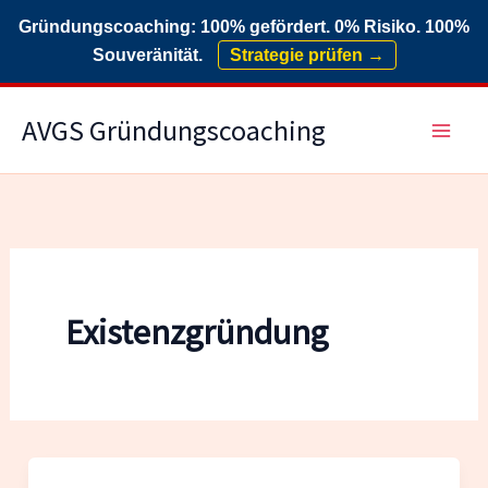
Gründungscoaching: 100% gefördert. 0% Risiko. 100%
Souveränität.
Strategie prüfen →
Zum
AVGS Gründungscoaching
Inhalt
springen
Existenzgründung