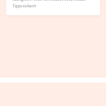
Tipps sichern!
IMPRESSUM
DATENSCHUTZ
Copyright © 2026 AVGS Gründungscoaching