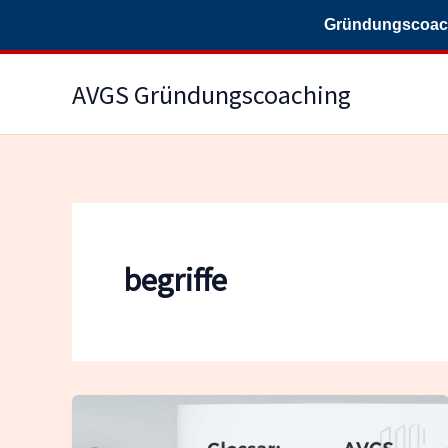
Gründungscoachi
Zum
AVGS Gründungscoaching
Inhalt
springen
begriffe