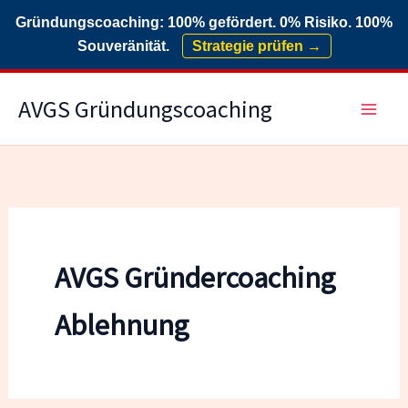
Gründungscoaching: 100% gefördert. 0% Risiko. 100%
Souveränität.
Strategie prüfen →
Zum
AVGS Gründungscoaching
Inhalt
springen
AVGS Gründercoaching
Ablehnung