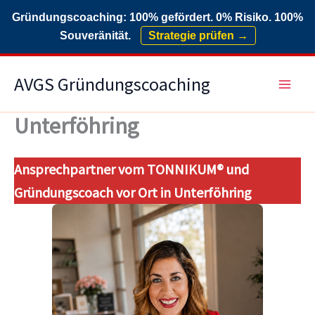
Gründungscoaching: 100% gefördert. 0% Risiko. 100%
Souveränität.
Strategie prüfen →
Zum
AVGS Gründungscoaching
Inhalt
springen
Unterföhring
Ansprechpartner vom TONNIKUM® und
Gründungscoach vor Ort in Unterföhring