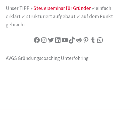
Unser TIPP »
Steuerseminar für Gründer
✓einfach
erklärt ✓ strukturiert aufgebaut ✓ auf dem Punkt
gebracht
Facebook
Instagram
Twitter
LinkedIn
YouTube
TikTok
Reddit
Pinterest
Tumblr
WhatsApp
AVGS Gründungscoaching Unterföhring
IMPRESSUM
DATENSCHUTZ
Copyright © 2026 AVGS Gründungscoaching