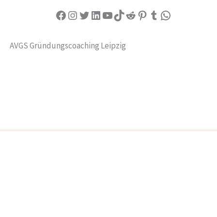
Facebook
Instagram
Twitter
LinkedIn
YouTube
TikTok
Reddit
Pinterest
Tumblr
WhatsApp
AVGS Gründungscoaching Leipzig
IMPRESSUM
DATENSCHUTZ
Copyright © 2026 AVGS Gründungscoaching
Gründungscoaching: 100% gefördert. 0% Risiko. 100%
Souveränität.
Strategie prüfen →