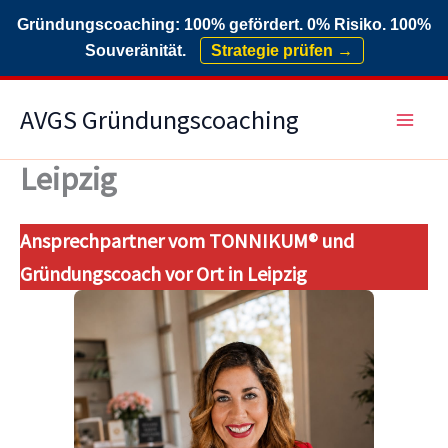
Gründungscoaching: 100% gefördert. 0% Risiko. 100%
Souveränität.
Strategie prüfen →
Zum
AVGS Gründungscoaching
Inhalt
springen
Leipzig
Ansprechpartner vom TONNIKUM® und
Gründungscoach vor Ort in Leipzig