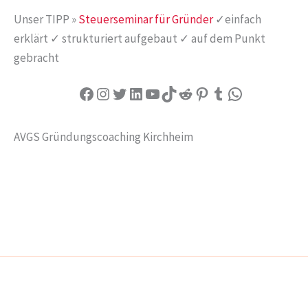
Unser TIPP »
Steuerseminar für Gründer
✓einfach
erklärt ✓ strukturiert aufgebaut ✓ auf dem Punkt
gebracht
Facebook
Instagram
Twitter
LinkedIn
YouTube
TikTok
Reddit
Pinterest
Tumblr
WhatsApp
AVGS Gründungscoaching Kirchheim
IMPRESSUM
DATENSCHUTZ
Copyright © 2026 AVGS Gründungscoaching