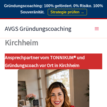
Gründungscoaching: 100% gefördert. 0% Risiko. 100%
Souveränität.
Strategie prüfen →
Zum
AVGS Gründungscoaching
Inhalt
springen
Kirchheim
Ansprechpartner vom TONNIKUM® und
Gründungscoach vor Ort in Kirchheim