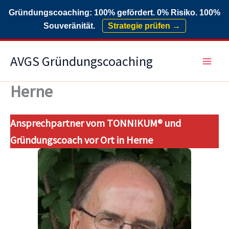
Gründungscoaching: 100% gefördert. 0% Risiko. 100%
Souveränität.
Strategie prüfen →
Zum
AVGS Gründungscoaching
Inhalt
springen
Herne
Ansprechpartner vom TONNIKUM® und
Gründungscoach vor Ort in Herne