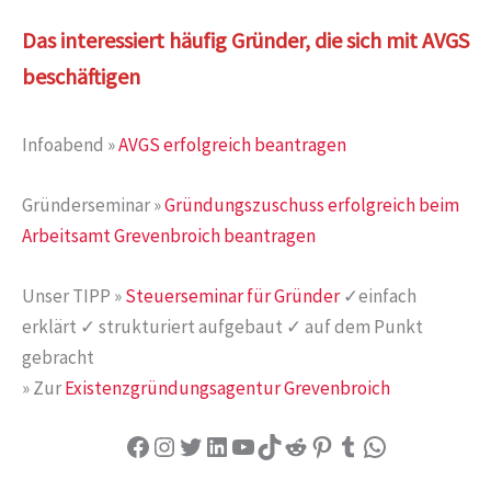
Das interessiert häufig Gründer, die sich mit AVGS
beschäftigen
Infoabend »
AVGS erfolgreich beantragen
Gründerseminar »
Gründungszuschuss erfolgreich beim
Arbeitsamt Grevenbroich beantragen
Unser TIPP »
Steuerseminar für Gründer
✓einfach
erklärt ✓ strukturiert aufgebaut ✓ auf dem Punkt
gebracht
» Zur
Existenzgründungsagentur Grevenbroich
Facebook
Instagram
Twitter
LinkedIn
YouTube
TikTok
Reddit
Pinterest
Tumblr
WhatsApp