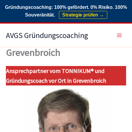
Gründungscoaching: 100% gefördert. 0% Risiko. 100%
Souveränität.
Strategie prüfen →
Zum
AVGS Gründungscoaching
Inhalt
springen
Grevenbroich
Ansprechpartner vom TONNIKUM® und
Gründungscoach vor Ort in Grevenbroich