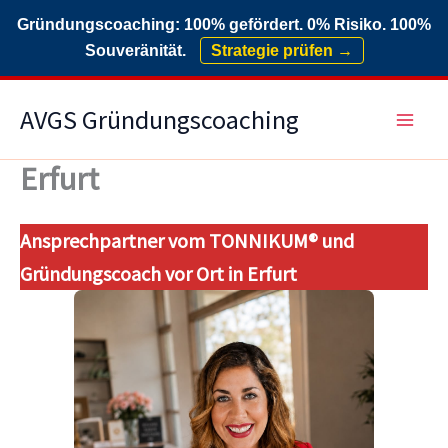
Gründungscoaching: 100% gefördert. 0% Risiko. 100%
Souveränität.
Strategie prüfen →
Zum
AVGS Gründungscoaching
Inhalt
springen
Erfurt
Ansprechpartner vom TONNIKUM® und
Gründungscoach vor Ort in Erfurt