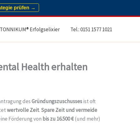
ategie prüfen →
TONNIKUM® Erfolgselixier
Tel.: 0151 1577 1021
ntal Health erhalten
eantragung des
Gründungszuschusses
ist oft
tet
wertvolle Zeit
.
Spare Zeit und vermeide
eine Förderung von
bis zu 16.500 €
(und mehr)