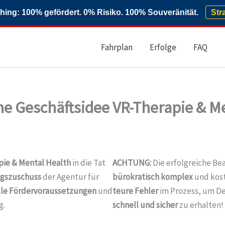
ng: 100% gefördert. 0% Risiko. 100% Souveränität.
Str
Fahrplan
Erfolge
FAQ
e Geschäftsidee VR-Therapie & Me
pie & Mental Health
in die Tat
ACHTUNG:
Die erfolgreiche B
gszuschuss
der Agentur für
bürokratisch komplex
und kos
lle Fördervoraussetzungen
und
teure Fehler
im Prozess, um D
g.
schnell und sicher
zu erhalten!