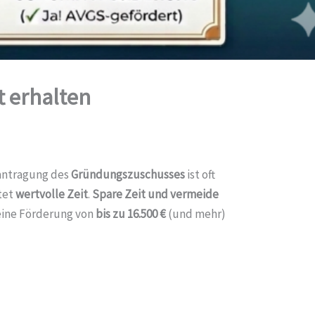
t erhalten
eantragung des
Gründungszuschusses
ist oft
tet
wertvolle Zeit
.
Spare Zeit und vermeide
eine Förderung von
bis zu 16.500 €
(und mehr)