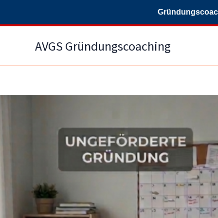
Gründungscoachi
Zum
AVGS Gründungscoaching
Inhalt
springen