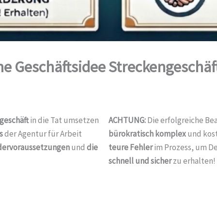
e Geschäftsidee Streckengeschäf
geschäft
in die Tat umsetzen
ACHTUNG:
Die erfolgreiche B
s
der Agentur für Arbeit
bürokratisch komplex
und kos
rdervoraussetzungen
und
die
teure Fehler
im Prozess, um D
schnell und sicher
zu erhalten!