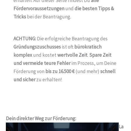
erhalten. Auf dieser Seite findest Du
alle
Fördervoraussetzungen
und
die besten Tipps &
Tricks
bei der Beantragung.
ACHTUNG:
Die erfolgreiche Beantragung des
Gründungszuschusses
ist oft
bürokratisch
komplex
und kostet
wertvolle Zeit
.
Spare Zeit
und vermeide teure Fehler
im Prozess, um Deine
Förderung von
bis zu 16.500 €
(und mehr)
schnell
und sicher
zu erhalten!
Dein direkter Weg zur Förderung:
La