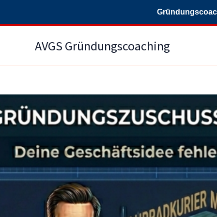
Gründungscoachi
Zum
AVGS Gründungscoaching
Inhalt
springen