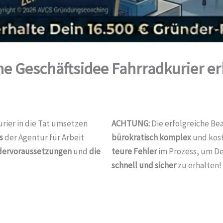
e Geschäftsidee Fahrradkurier er
rier in die Tat umsetzen
ACHTUNG:
Die erfolgreiche B
s
der Agentur für Arbeit
bürokratisch komplex
und kos
rdervoraussetzungen
und
die
teure Fehler
im Prozess, um D
schnell und sicher
zu erhalten!