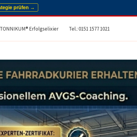
ategie prüfen →
TONNIKUM® Erfolgselixier
Tel.: 0151 1577 1021