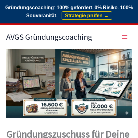
Gründungscoaching: 100% gefördert. 0% Risiko. 100%
Souveränität.
Strategie prüfen →
Zum
AVGS Gründungscoaching
Inhalt
springen
Gründungszuschuss für Deine