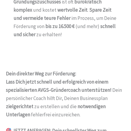
Gründungszuschusses
ist oft
bürokratisch
komplex
und kostet
wertvolle Zeit
.
Spare Zeit
und vermeide teure Fehler
im Prozess, um Deine
Förderung von
bis zu 16.500 €
(und mehr)
schnell
und sicher
zu erhalten!
Dein direkter Weg zur Förderung:
Lass Dich jetzt schnell und erfolgreich von einem
spezialisierten AVGS-Gründercoach unterstützen!
Dein
persönlicher Coach hilft Dir, Deinen Businessplan
zielgerichtet
zu erstellen und die
notwendigen
Unterlagen
fehlerfrei einzureichen.
JETZT ANFRAGEN: Dein schnellster Weg zum