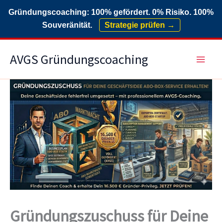
Gründungscoaching: 100% gefördert. 0% Risiko. 100%
Souveränität.
Strategie prüfen →
Zum
AVGS Gründungscoaching
Inhalt
springen
Gründungszuschuss für Deine