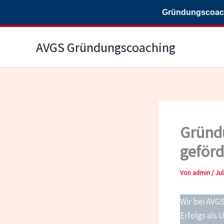
Gründungscoachi
Zum
AVGS Gründungscoaching
Inhalt
springen
Gründu
geförd
Von
admin
/
Jul
Wir bei AV
Erfolgs als 