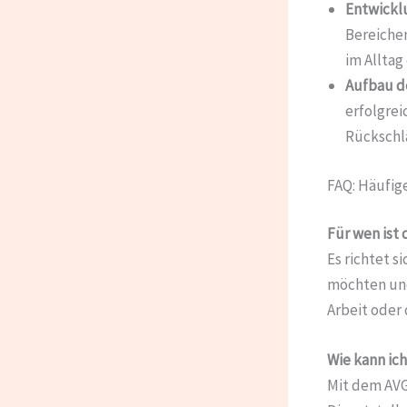
Entwicklu
Bereiche
im Alltag
Aufbau d
erfolgrei
Rückschlä
FAQ: Häufig
Für wen ist
Es richtet s
möchten und
Arbeit oder
Wie kann ic
Mit dem AVGS