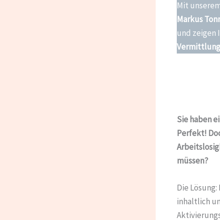
Mit unsere
Markus Ton
und zeigen I
Vermittlung
Sie haben e
Perfekt! Do
Arbeitslosi
müssen?
Die Lösung: 
inhaltlich 
Aktivierung