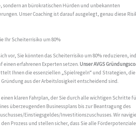
ee, sondern an bürokratischen Hürden und unbekannten
rungen. Unser Coaching ist darauf ausgelegt, genau diese Risi
ie Ihr Scheiterrisiko um 80%
sich vor, Sie könnten das Scheiterrisiko um 80% reduzieren, in
uf einen erfahrenen Experten setzen.
Unser
AVGS
Gründungsco
telt Ihnen die essenziellen „Spielregeln“ und Strategien, die 
 Gründung aus der Arbeitslosigkeit entscheidend sind.
 einen klaren Fahrplan, der Sie durch alle wichtigen Schritte fü
eines überzeugenden Businessplans bis zur Beantragung des
schusses/Einstiegsgeldes/Investitionszuschusses. Wir navigie
 den Prozess und stellen sicher, dass Sie alle Förderpotenzial