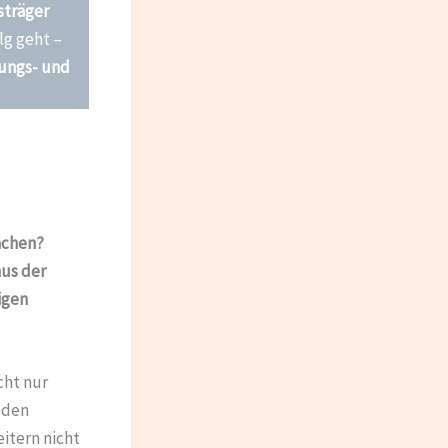
träger
lg geht –
rungs- und
achen?
aus der
igen
icht nur
 den
itern nicht