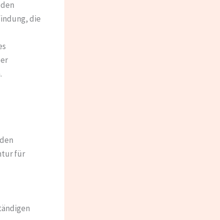
 den
indung, die
es
ber
.
nden
tur für
ständigen