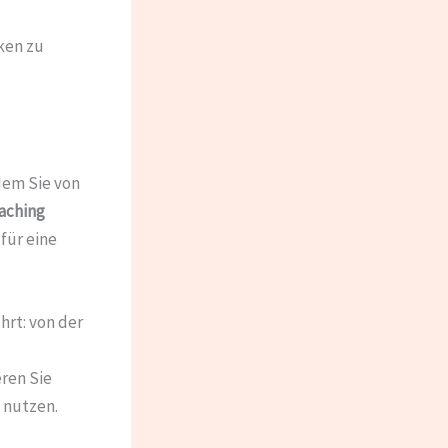
ken zu
dem Sie von
aching
für eine
hrt: von der
ren Sie
e nutzen.