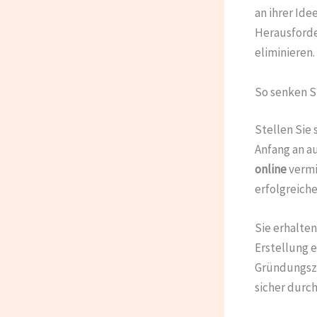
an ihrer Id
Herausforde
eliminieren.
So senken S
Stellen Sie 
Anfang an a
online
vermit
erfolgreiche
Sie erhalten
Erstellung 
Gründungszu
sicher durch