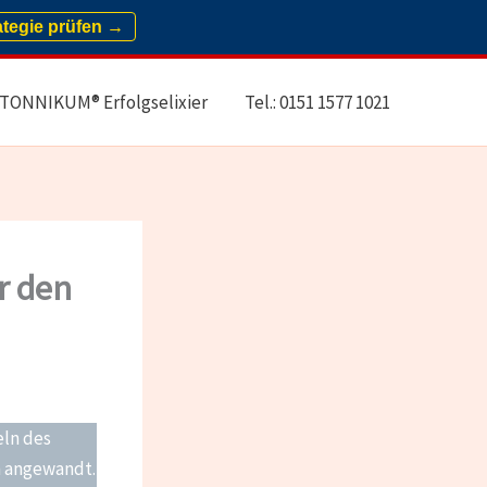
ategie prüfen →
TONNIKUM® Erfolgselixier
Tel.: 0151 1577 1021
r den
eln des
h angewandt.