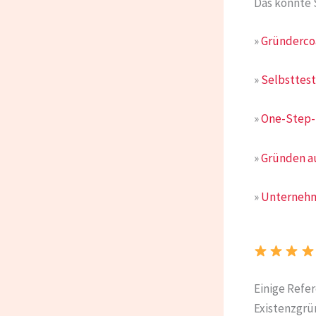
Das könnte 
»
Gründerco
»
Selbsttest
»
One-Step-E
»
Gründen au
»
Unternehm
Einige Refe
Existenzgrü