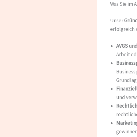
Was Sie im 
Unser
Gründ
erfolgreich z
AVGS und
Arbeit od
Businessp
Businessp
Grundlag
Finanziel
und verw
Rechtlich
rechtlich
Marketing
gewinnen