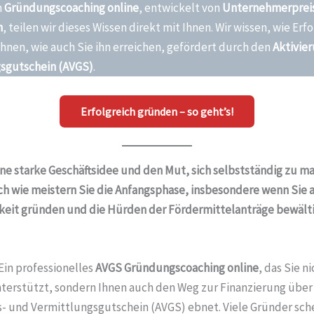
m
Gründungscoaching
online
, entwickelt von
Unternehmerpreis
n
, teilen wir dieses Wissen direkt mit Ihnen. Wir wissen, wie Erfo
hnen, wie auch Sie ihn erreichen, gefördert durch den
Aktivie
sgutschein (AVGS)
.
Erfolgreich gründen – so geht’s!
ine starke Geschäftsidee und den Mut, sich selbstständig zu m
ch wie meistern Sie die Anfangsphase, insbesondere wenn Sie 
gkeit gründen und die Hürden der Fördermittelanträge bewält
Ein professionelles
AVGS
Gründungscoaching
online
, das Sie n
unterstützt, sondern Ihnen auch den Weg zur Finanzierung über
s- und Vermittlungsgutschein (AVGS) ebnet. Viele Gründer sche