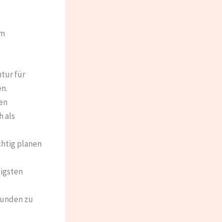
um
tur für
n.
en
h als
chtig planen
tigsten
Kunden zu