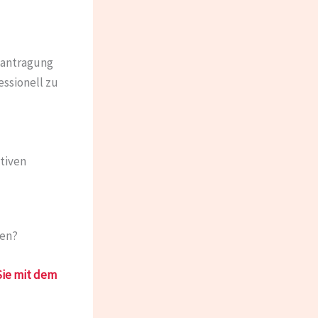
Beantragung
ssionell zu
tiven
ten?
 Sie mit dem