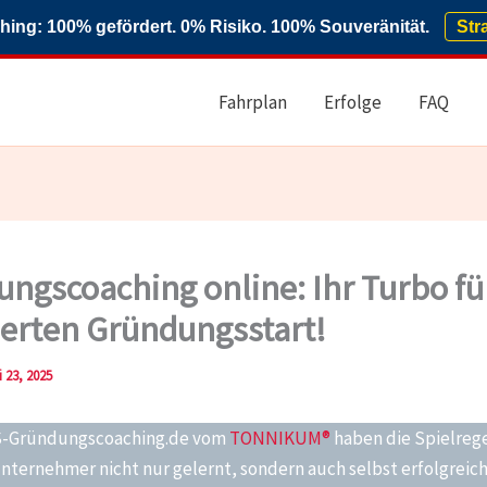
ng: 100% gefördert. 0% Risiko. 100% Souveränität.
Str
Fahrplan
Erfolge
FAQ
ngscoaching online: Ihr Turbo fü
erten Gründungsstart!
i 23, 2025
GS-Gründungscoaching.de vom
TONNIKUM®
haben die Spielreg
Unternehmer nicht nur gelernt, sondern auch selbst erfolgreic