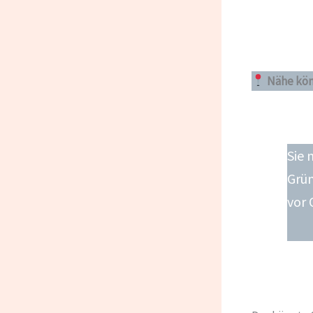
Nähe kön
Sie 
Grü
vor 