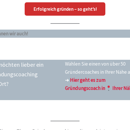
Erfolgreich gründen – so geht’s!
nen wir auch!
Wählen Sie einen von über 50
möchten lieber ein
Gründercoaches in Ihrer Nähe 
ndungscoaching
➜
Hier geht es zum
Ort?
Gründungscoach in
Ihrer N