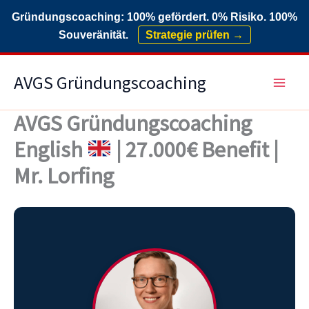
Gründungscoaching: 100% gefördert. 0% Risiko. 100%
Souveränität.
Strategie prüfen →
Zum
AVGS Gründungscoaching
Inhalt
springen
AVGS Gründungscoaching
English
| 27.000€ Benefit |
Mr. Lorfing